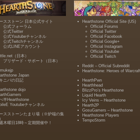
ースストーン 日本公式サイト
Hearthstone Official Site (US)
公式フォーラム
Official Forums
公式Twitter
Official Twitter
公式Youtubeチャンネル
Official Facebook
公式Twitchチャンネル
Official Google+
公式LINEアカウント
Official Instagram
Official Youtube
ttle.net（日本）
Official Twitch
ブリザード・サポート（日本）
Reddit – Official Subreddit
mukejp
Hearthstone: Heroes of Warcraf
arthstone Japan
キニパの日記
HearthPwn
Hearthhead
arthstone dojo
BlizzPro’s Hearthstone
arthGamers
Liquid Hearth
半Hearthstone
Icy Veins – Hearthstone
bileE Youtubeチャンネル
Hearth2P
GosuGamers – Hearthstone
ースストーンたまり場（※炉端の集
Hearthstone Players
）
TempoStorm
週木曜日18時～定期開催中！