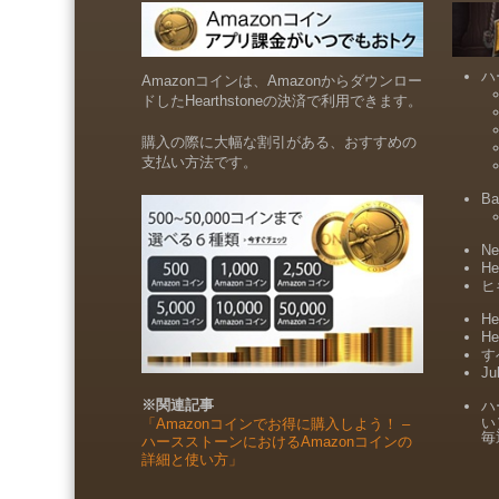
ハ
Amazonコインは、Amazonからダウンロー
ドしたHearthstoneの決済で利用できます。
購入の際に大幅な割引がある、おすすめの
支払い方法です。
Ba
Ne
He
ヒ
He
He
すべ
Ju
※関連記事
ハ
い
「Amazonコインでお得に購入しよう！ –
毎
ハースストーンにおけるAmazonコインの
詳細と使い方」