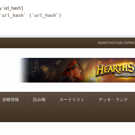
y 'url_hash']
`url_hash` (`url_hash`)
HEARTHSTONE EXP
Menu
Skip
to
content
攻略情報
読み物
カードリスト
デッキ・ランク