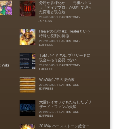
分断か多様化か――元祖ハクス
ラ「ディアブロ」が30年で辿っ
た変遷と現在地
2026/03/07
/
HEARTHSTONE-
EXPRESS
Healerの心得 #1: Healerという
特殊な役割の特徴
2022/12/03
/
HEARTHSTONE-
EXPRESS
TSMガイド #01: ブリザードに
現金を払う必要はない
t Wiki
2022/08/05
/
HEARTHSTONE-
EXPRESS
WoW歴17年の後始末
2022/08/03
/
HEARTHSTONE-
EXPRESS
大量レイオフがもたらしたブリ
ザード・ファンの失望
2019/02/17
/
HEARTHSTONE-
EXPRESS
2018年 ハースストーン総合ニ