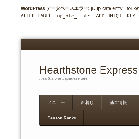
WordPress データベースエラー:
[Duplicate entry '' for ke
ALTER TABLE `wp_blc_links` ADD UNIQUE KEY 
Hearthstone Express
Hearthstone Japanese site
Menu
Skip
メニュー
新着順
基本情報
to
content
Season Ranks