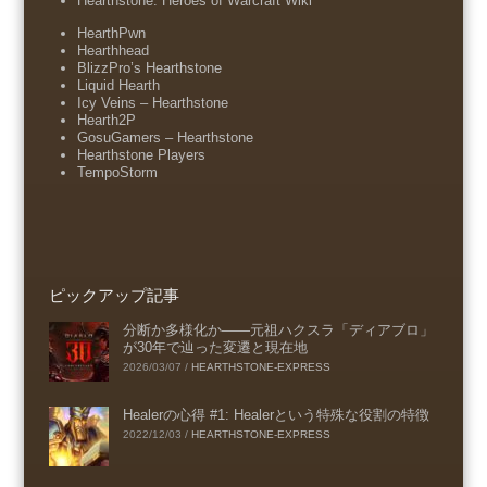
Hearthstone: Heroes of Warcraft Wiki
HearthPwn
Hearthhead
BlizzPro’s Hearthstone
Liquid Hearth
Icy Veins – Hearthstone
Hearth2P
GosuGamers – Hearthstone
Hearthstone Players
TempoStorm
ピックアップ記事
分断か多様化か――元祖ハクスラ「ディアブロ」
が30年で辿った変遷と現在地
2026/03/07
/
HEARTHSTONE-EXPRESS
Healerの心得 #1: Healerという特殊な役割の特徴
2022/12/03
/
HEARTHSTONE-EXPRESS