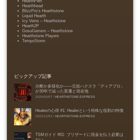
HearthPwn
Hearthhead
BlizzPro’s Hearthstone
Liquid Hearth
Icy Veins – Hearthstone
Hearth2P
GosuGamers – Hearthstone
Hearthstone Players
TempoStorm
ピックアップ記事
分断か多様化か――元祖ハクスラ「ディアブロ」
が30年で辿った変遷と現在地
2026/03/07
/
HEARTHSTONE-EXPRESS
Healerの心得 #1: Healerという特殊な役割の特徴
2022/12/03
/
HEARTHSTONE-EXPRESS
TSMガイド #01: ブリザードに現金を払う必要は
ない