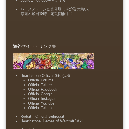
JubileE Youtubeチャンネル
ハースストーンたまり場（※炉端の集い）
毎週木曜日18時～定期開催中！
海外サイト・リンク集
Hearthstone Official Site (US)
Official Forums
Official Twitter
Official Facebook
Official Google+
Official Instagram
Official Youtube
Official Twitch
Reddit – Official Subreddit
Hearthstone: Heroes of Warcraft Wiki