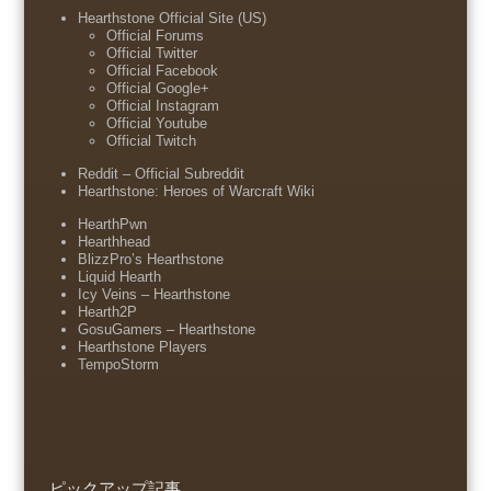
Hearthstone Official Site (US)
Official Forums
Official Twitter
Official Facebook
Official Google+
Official Instagram
Official Youtube
Official Twitch
Reddit – Official Subreddit
Hearthstone: Heroes of Warcraft Wiki
HearthPwn
Hearthhead
BlizzPro’s Hearthstone
Liquid Hearth
Icy Veins – Hearthstone
Hearth2P
GosuGamers – Hearthstone
Hearthstone Players
TempoStorm
ピックアップ記事