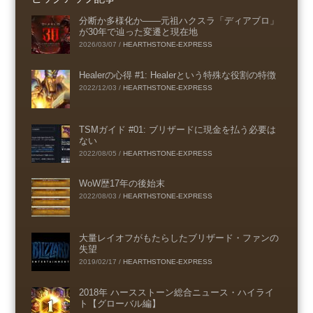
分断か多様化か――元祖ハクスラ「ディアブロ」
が30年で辿った変遷と現在地
2026/03/07
/
HEARTHSTONE-EXPRESS
Healerの心得 #1: Healerという特殊な役割の特徴
2022/12/03
/
HEARTHSTONE-EXPRESS
TSMガイド #01: ブリザードに現金を払う必要は
ない
2022/08/05
/
HEARTHSTONE-EXPRESS
WoW歴17年の後始末
2022/08/03
/
HEARTHSTONE-EXPRESS
大量レイオフがもたらしたブリザード・ファンの
失望
2019/02/17
/
HEARTHSTONE-EXPRESS
2018年 ハースストーン総合ニュース・ハイライ
ト【グローバル編】