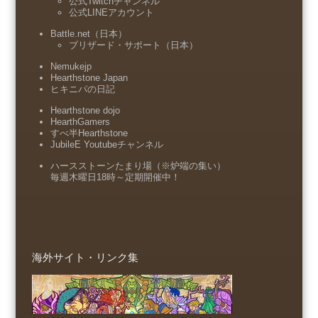
公式Twitchチャンネル
公式LINEアカウント
Battle.net（日本）
ブリザード・サポート（日本）
Nemukejp
Hearthstone Japan
ヒキニパの日記
Hearthstone dojo
HearthGamers
すべ半Hearthstone
JubileE Youtubeチャンネル
ハースストーンたまり場（※炉端の集い）
毎週木曜日18時～定期開催中！
海外サイト・リンク集