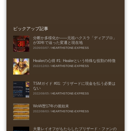
ピックアップ記事
分断か多様化か――元祖ハクスラ「ディアブロ」
が30年で辿った変遷と現在地
2026/03/07
/
HEARTHSTONE-EXPRESS
Healerの心得 #1: Healerという特殊な役割の特徴
2022/12/03
/
HEARTHSTONE-EXPRESS
TSMガイド #01: ブリザードに現金を払う必要は
ない
2022/08/05
/
HEARTHSTONE-EXPRESS
WoW歴17年の後始末
2022/08/03
/
HEARTHSTONE-EXPRESS
大量レイオフがもたらしたブリザード・ファンの