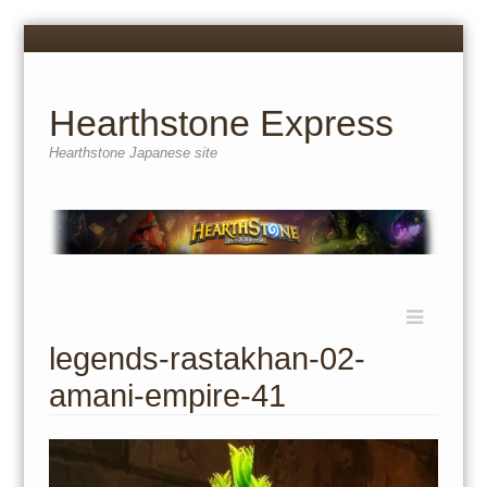
Menu
Skip
to
content
Hearthstone Express
Hearthstone Japanese site
Menu
Skip
to
legends-rastakhan-02-
content
amani-empire-41