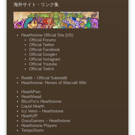
海外サイト・リンク集
Hearthstone Official Site (US)
Official Forums
Official Twitter
Official Facebook
Official Google+
Official Instagram
Official Youtube
Official Twitch
Reddit – Official Subreddit
Hearthstone: Heroes of Warcraft Wiki
HearthPwn
Hearthhead
BlizzPro’s Hearthstone
Liquid Hearth
Icy Veins – Hearthstone
Hearth2P
GosuGamers – Hearthstone
Hearthstone Players
TempoStorm