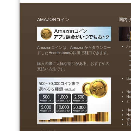
AMAZONコイン
国内
ハ
Amazonコインは、Amazonからダウンロー
ドしたHearthstoneの決済で利用できます。
購入の際に大幅な割引がある、おすすめの
支払い方法です。
Ba
Ne
He
ヒ
He
He
すべ
Ju