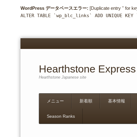
WordPress データベースエラー:
[Duplicate entry '' for ke
ALTER TABLE `wp_blc_links` ADD UNIQUE KEY 
Hearthstone Express
Hearthstone Japanese site
Menu
Skip
メニュー
新着順
基本情報
to
content
Season Ranks