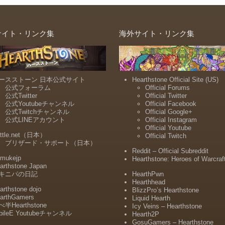
サイト・リンク集
海外サイト・リンク集
ースストーン 日本公式サイト
Hearthstone Official Site (US)
公式フォーラム
Official Forums
公式Twitter
Official Twitter
公式Youtubeチャンネル
Official Facebook
公式Twitchチャンネル
Official Google+
公式LINEアカウント
Official Instagram
Official Youtube
ttle.net（日本）
Official Twitch
ブリザード・サポート（日本）
Reddit – Official Subreddit
mukejp
Hearthstone: Heroes of Warcraf
arthstone Japan
キニパの日記
HearthPwn
Hearthhead
arthstone dojo
BlizzPro’s Hearthstone
arthGamers
Liquid Hearth
半Hearthstone
Icy Veins – Hearthstone
bileE Youtubeチャンネル
Hearth2P
GosuGamers – Hearthstone