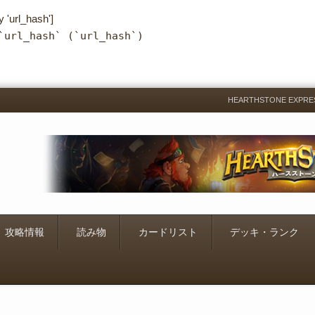
y 'url_hash']
`url_hash` (`url_hash`)
HEARTHSTONE EXP
Menu
Skip
to
content
攻略情報
読み物
カードリスト
デッキ・ランク