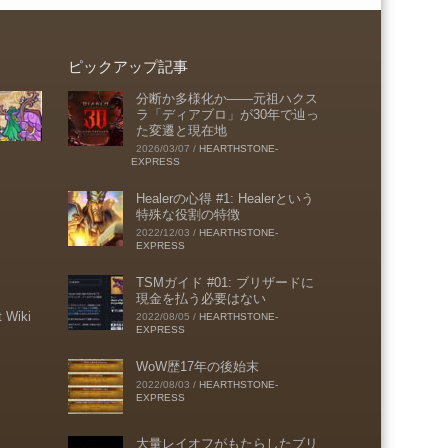
ピックアップ記事
分断か多様化か――元祖ハクス
ラ「ディアブロ」が30年で辿っ
た変遷と現在地
2026/03/07
/
HEARTHSTONE-
EXPRESS
Healerの心得 #1: Healerという
特殊な役割の特徴
2022/12/03
/
HEARTHSTONE-
EXPRESS
TSMガイド #01: ブリザードに
現金を払う必要はない
t Wiki
2022/08/05
/
HEARTHSTONE-
EXPRESS
WoW歴17年の後始末
2022/08/03
/
HEARTHSTONE-
EXPRESS
大量レイオフがもたらしたブリ