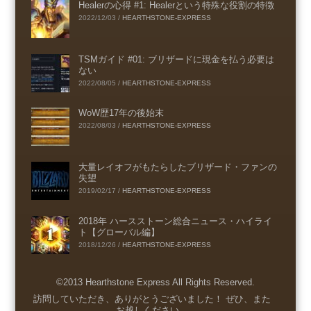
Healerの心得 #1: Healerという特殊な役割の特徴
2022/12/03
/
HEARTHSTONE-EXPRESS
TSMガイド #01: ブリザードに現金を払う必要は
ない
2022/08/05
/
HEARTHSTONE-EXPRESS
WoW歴17年の後始末
2022/08/03
/
HEARTHSTONE-EXPRESS
大量レイオフがもたらしたブリザード・ファンの
失望
2019/02/17
/
HEARTHSTONE-EXPRESS
2018年 ハースストーン総合ニュース・ハイライ
ト【グローバル編】
2018/12/26
/
HEARTHSTONE-EXPRESS
©2013 Hearthstone Express All Rights Reserved.
Menu
訪問していただき、ありがとうございました！ ぜひ、また
お越しください。