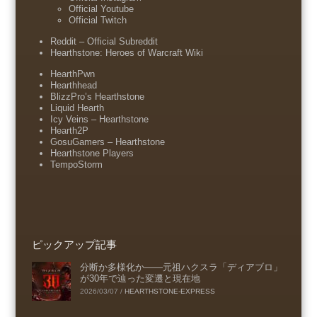
Official Youtube
Official Twitch
Reddit – Official Subreddit
Hearthstone: Heroes of Warcraft Wiki
HearthPwn
Hearthhead
BlizzPro’s Hearthstone
Liquid Hearth
Icy Veins – Hearthstone
Hearth2P
GosuGamers – Hearthstone
Hearthstone Players
TempoStorm
ピックアップ記事
分断か多様化か――元祖ハクスラ「ディアブロ」
が30年で辿った変遷と現在地
2026/03/07
/
HEARTHSTONE-EXPRESS