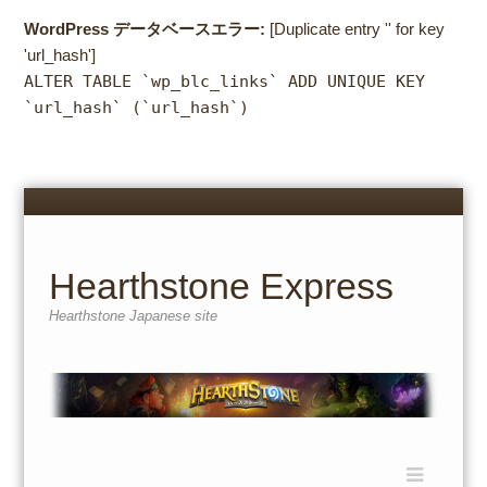
WordPress データベースエラー:
[Duplicate entry '' for key
'url_hash']
ALTER TABLE `wp_blc_links` ADD UNIQUE KEY
`url_hash` (`url_hash`)
Menu
Skip
to
content
Hearthstone Express
Hearthstone Japanese site
Menu
Skip