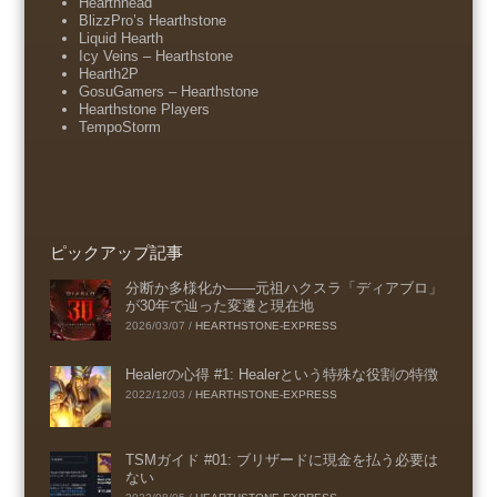
Hearthhead
BlizzPro’s Hearthstone
Liquid Hearth
Icy Veins – Hearthstone
Hearth2P
GosuGamers – Hearthstone
Hearthstone Players
TempoStorm
ピックアップ記事
分断か多様化か――元祖ハクスラ「ディアブロ」
が30年で辿った変遷と現在地
2026/03/07
/
HEARTHSTONE-EXPRESS
Healerの心得 #1: Healerという特殊な役割の特徴
2022/12/03
/
HEARTHSTONE-EXPRESS
TSMガイド #01: ブリザードに現金を払う必要は
ない