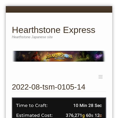
Menu
Skip
to
content
Hearthstone Express
Hearthstone Japanese site
Menu
Skip
to
2022-08-tsm-0105-14
content