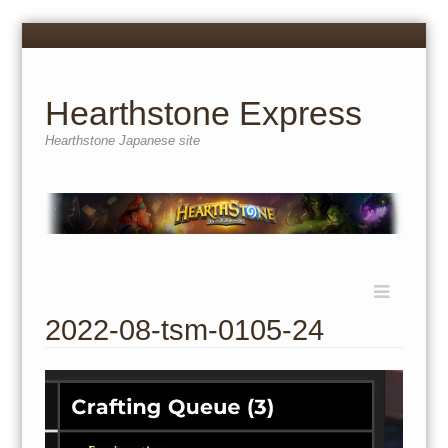
Menu
Skip
to
content
Hearthstone Express
Hearthstone Japanese site
Menu
Skip
to
2022-08-tsm-0105-24
content