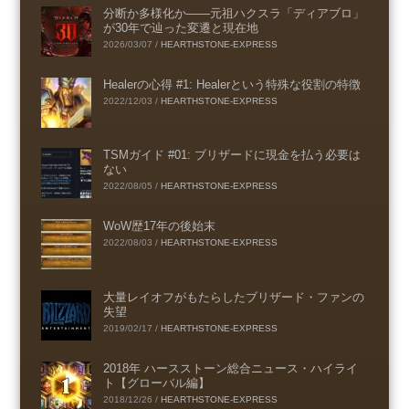
分断か多様化か――元祖ハクスラ「ディアブロ」
が30年で辿った変遷と現在地
2026/03/07
/
HEARTHSTONE-EXPRESS
Healerの心得 #1: Healerという特殊な役割の特徴
2022/12/03
/
HEARTHSTONE-EXPRESS
TSMガイド #01: ブリザードに現金を払う必要は
ない
2022/08/05
/
HEARTHSTONE-EXPRESS
WoW歴17年の後始末
2022/08/03
/
HEARTHSTONE-EXPRESS
大量レイオフがもたらしたブリザード・ファンの
失望
2019/02/17
/
HEARTHSTONE-EXPRESS
2018年 ハースストーン総合ニュース・ハイライ
ト【グローバル編】
2018/12/26
/
HEARTHSTONE-EXPRESS