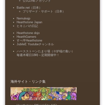
公式LINEアカウント
Battle.net（日本）
ブリザード・サポート（日本）
Nemukejp
Hearthstone Japan
ヒキニパの日記
Hearthstone dojo
HearthGamers
すべ半Hearthstone
JubileE Youtubeチャンネル
ハースストーンたまり場（※炉端の集い）
毎週木曜日18時～定期開催中！
海外サイト・リンク集