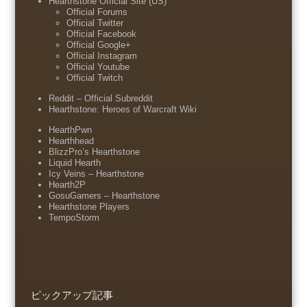
Hearthstone Official Site (US)
Official Forums
Official Twitter
Official Facebook
Official Google+
Official Instagram
Official Youtube
Official Twitch
Reddit – Official Subreddit
Hearthstone: Heroes of Warcraft Wiki
HearthPwn
Hearthhead
BlizzPro’s Hearthstone
Liquid Hearth
Icy Veins – Hearthstone
Hearth2P
GosuGamers – Hearthstone
Hearthstone Players
TempoStorm
ピックアップ記事