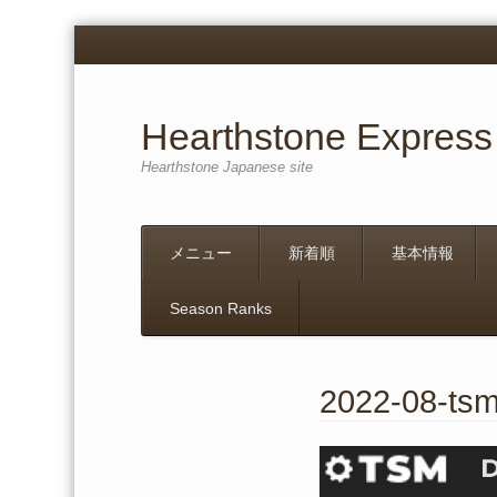
Hearthstone Express
Hearthstone Japanese site
Menu
Skip
メニュー
新着順
基本情報
to
content
Season Ranks
2022-08-ts