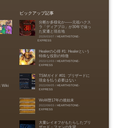
ピックアップ記事
分断か多様化か――元祖ハクス
ラ「ディアブロ」が30年で辿っ
た変遷と現在地
2026/03/07
/
HEARTHSTONE-
EXPRESS
Healerの心得 #1: Healerという
特殊な役割の特徴
2022/12/03
/
HEARTHSTONE-
EXPRESS
TSMガイド #01: ブリザードに
現金を払う必要はない
t Wiki
2022/08/05
/
HEARTHSTONE-
EXPRESS
WoW歴17年の後始末
2022/08/03
/
HEARTHSTONE-
EXPRESS
大量レイオフがもたらしたブリ
ザード・ファンの失望