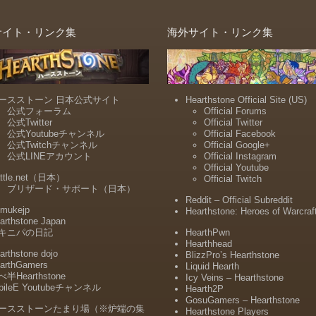
サイト・リンク集
海外サイト・リンク集
ースストーン 日本公式サイト
Hearthstone Official Site (US)
公式フォーラム
Official Forums
公式Twitter
Official Twitter
公式Youtubeチャンネル
Official Facebook
公式Twitchチャンネル
Official Google+
公式LINEアカウント
Official Instagram
Official Youtube
ttle.net（日本）
Official Twitch
ブリザード・サポート（日本）
Reddit – Official Subreddit
mukejp
Hearthstone: Heroes of Warcraf
arthstone Japan
キニパの日記
HearthPwn
Hearthhead
arthstone dojo
BlizzPro’s Hearthstone
arthGamers
Liquid Hearth
半Hearthstone
Icy Veins – Hearthstone
bileE Youtubeチャンネル
Hearth2P
GosuGamers – Hearthstone
ースストーンたまり場（※炉端の集
Hearthstone Players