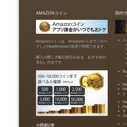
AMAZONコイン
国内
ハ
Amazonコインは、Amazonからダウンロー
ドしたHearthstoneの決済で利用できます。
購入の際に大幅な割引がある、おすすめの
支払い方法です。
Ba
Ne
He
ヒ
He
He
すべ
Ju
ハ
※関連記事