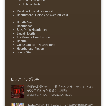
Official Youtube
Official Twitch
Reddit – Official Subreddit
Hearthstone: Heroes of Warcraft Wiki
HearthPwn
Hearthhead
BlizzPro’s Hearthstone
Liquid Hearth
Icy Veins – Hearthstone
Hearth2P
GosuGamers – Hearthstone
Hearthstone Players
TempoStorm
ピックアップ記事
分断か多様化か――元祖ハクスラ「ディアブロ」
が30年で辿った変遷と現在地
2026/03/07
/
HEARTHSTONE-EXPRESS
Healerの心得 #1: Healerという特殊な役割の特徴