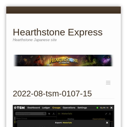
Menu
Skip
to
content
Hearthstone Express
Hearthstone Japanese site
Menu
Skip
to
2022-08-tsm-0107-15
content