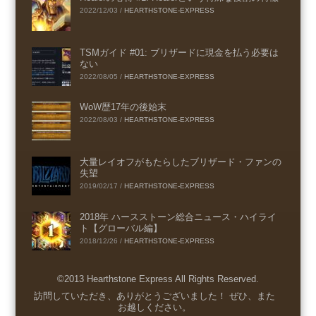
2022/12/03
/
HEARTHSTONE-EXPRESS
TSMガイド #01: ブリザードに現金を払う必要は
ない
2022/08/05
/
HEARTHSTONE-EXPRESS
WoW歴17年の後始末
2022/08/03
/
HEARTHSTONE-EXPRESS
大量レイオフがもたらしたブリザード・ファンの
失望
2019/02/17
/
HEARTHSTONE-EXPRESS
2018年 ハースストーン総合ニュース・ハイライ
ト【グローバル編】
2018/12/26
/
HEARTHSTONE-EXPRESS
©2013 Hearthstone Express All Rights Reserved.
Menu
訪問していただき、ありがとうございました！ ぜひ、また
お越しください。