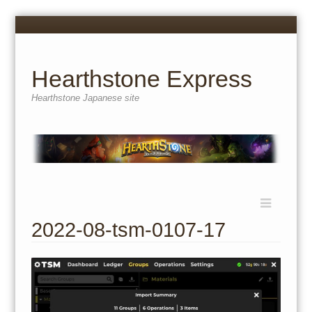
Menu
Skip
to
content
Hearthstone Express
Hearthstone Japanese site
Menu
Skip
to
2022-08-tsm-0107-17
content