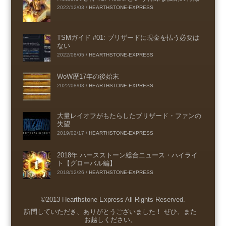
2022/12/03
/
HEARTHSTONE-EXPRESS
TSMガイド #01: ブリザードに現金を払う必要は
ない
2022/08/05
/
HEARTHSTONE-EXPRESS
WoW歴17年の後始末
2022/08/03
/
HEARTHSTONE-EXPRESS
大量レイオフがもたらしたブリザード・ファンの
失望
2019/02/17
/
HEARTHSTONE-EXPRESS
2018年 ハースストーン総合ニュース・ハイライ
ト【グローバル編】
2018/12/26
/
HEARTHSTONE-EXPRESS
©2013 Hearthstone Express All Rights Reserved.
Menu
訪問していただき、ありがとうございました！ ぜひ、また
お越しください。