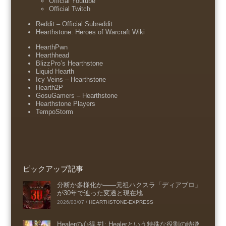
Official Youtube
Official Twitch
Reddit – Official Subreddit
Hearthstone: Heroes of Warcraft Wiki
HearthPwn
Hearthhead
BlizzPro’s Hearthstone
Liquid Hearth
Icy Veins – Hearthstone
Hearth2P
GosuGamers – Hearthstone
Hearthstone Players
TempoStorm
ピックアップ記事
分断か多様化か――元祖ハクスラ「ディアブロ」
が30年で辿った変遷と現在地
2026/03/07
/
HEARTHSTONE-EXPRESS
Healerの心得 #1: Healerという特殊な役割の特徴