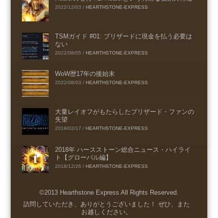
2022/12/03
/
HEARTHSTONE-EXPRESS
TSMガイド #01: ブリザードに現金を払う必要は
ない
2022/08/05
/
HEARTHSTONE-EXPRESS
WoW歴17年の後始末
2022/08/03
/
HEARTHSTONE-EXPRESS
大量レイオフがもたらしたブリザード・ファンの
失望
2019/02/17
/
HEARTHSTONE-EXPRESS
2018年 ハースストーン総合ニュース・ハイライ
ト【グローバル編】
2018/12/26
/
HEARTHSTONE-EXPRESS
©2013 Hearthstone Express All Rights Reserved.
Menu
訪問していただき、ありがとうございました！ ぜひ、また
お越しください。