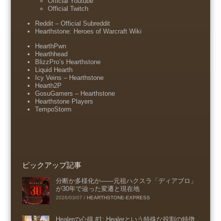
Official Youtube
Official Twitch
Reddit – Official Subreddit
Hearthstone: Heroes of Warcraft Wiki
HearthPwn
Hearthhead
BlizzPro’s Hearthstone
Liquid Hearth
Icy Veins – Hearthstone
Hearth2P
GosuGamers – Hearthstone
Hearthstone Players
TempoStorm
ピックアップ記事
分断か多様化か――元祖ハクスラ「ディアブロ」
が30年で辿った変遷と現在地
2026/03/07
/
HEARTHSTONE-EXPRESS
Healerの心得 #1: Healerという特殊な役割の特徴