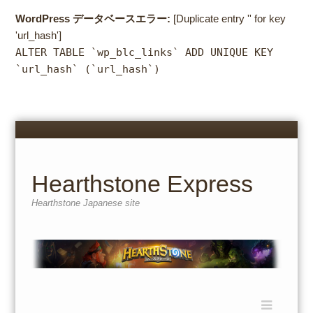
WordPress データベースエラー:
[Duplicate entry '' for key
'url_hash']
ALTER TABLE `wp_blc_links` ADD UNIQUE KEY
`url_hash` (`url_hash`)
Menu
Skip
to
content
Hearthstone Express
Hearthstone Japanese site
Menu
Skip