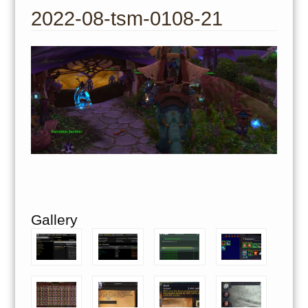
to
2022-08-tsm-0108-21
content
Gallery