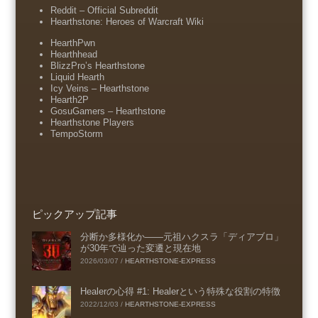
Reddit – Official Subreddit
Hearthstone: Heroes of Warcraft Wiki
HearthPwn
Hearthhead
BlizzPro’s Hearthstone
Liquid Hearth
Icy Veins – Hearthstone
Hearth2P
GosuGamers – Hearthstone
Hearthstone Players
TempoStorm
ピックアップ記事
分断か多様化か――元祖ハクスラ「ディアブロ」
が30年で辿った変遷と現在地
2026/03/07
/
HEARTHSTONE-EXPRESS
Healerの心得 #1: Healerという特殊な役割の特徴
2022/12/03
/
HEARTHSTONE-EXPRESS