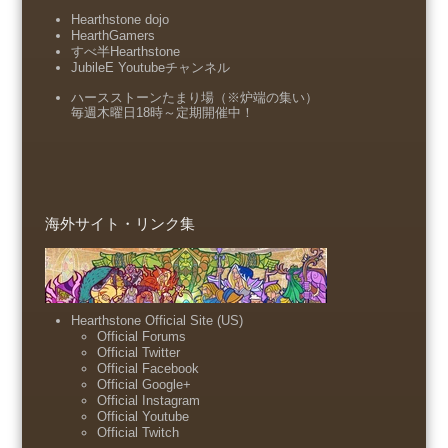
Hearthstone dojo
HearthGamers
すべ半Hearthstone
JubileE Youtubeチャンネル
ハースストーンたまり場（※炉端の集い）
毎週木曜日18時～定期開催中！
海外サイト・リンク集
Hearthstone Official Site (US)
Official Forums
Official Twitter
Official Facebook
Official Google+
Official Instagram
Official Youtube
Official Twitch