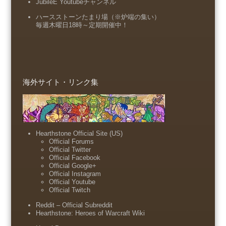
JubileE Youtubeチャンネル
ハースストーンたまり場（※炉端の集い）
毎週木曜日18時～定期開催中！
海外サイト・リンク集
Hearthstone Official Site (US)
Official Forums
Official Twitter
Official Facebook
Official Google+
Official Instagram
Official Youtube
Official Twitch
Reddit – Official Subreddit
Hearthstone: Heroes of Warcraft Wiki