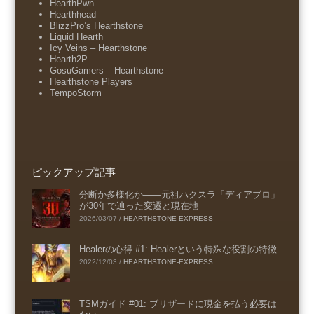
HearthPwn
Hearthhead
BlizzPro’s Hearthstone
Liquid Hearth
Icy Veins – Hearthstone
Hearth2P
GosuGamers – Hearthstone
Hearthstone Players
TempoStorm
ピックアップ記事
分断か多様化か――元祖ハクスラ「ディアブロ」
が30年で辿った変遷と現在地
2026/03/07
/
HEARTHSTONE-EXPRESS
Healerの心得 #1: Healerという特殊な役割の特徴
2022/12/03
/
HEARTHSTONE-EXPRESS
TSMガイド #01: ブリザードに現金を払う必要は