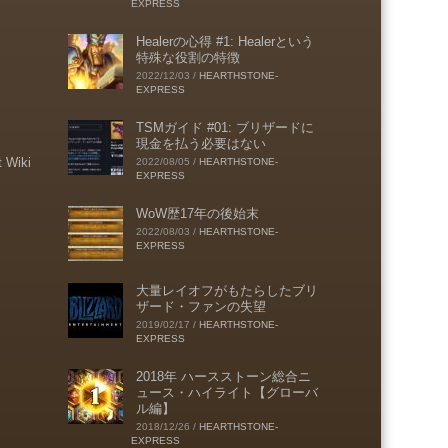
EXPRESS
Healerの心得 #1: Healerという
特殊な役割の特徴
2022/12/03
/
HEARTHSTONE-
EXPRESS
TSMガイド #01: ブリザードに
現金を払う必要はない
t Wiki
2022/08/05
/
HEARTHSTONE-
EXPRESS
WoW歴17年の後始末
2022/08/03
/
HEARTHSTONE-
EXPRESS
大量レイオフがもたらしたブリ
ザード・ファンの失望
2019/02/17
/
HEARTHSTONE-
EXPRESS
2018年 ハースストーン総合ニ
ュース・ハイライト【グローバ
ル編】
2018/12/26
/
HEARTHSTONE-
EXPRESS