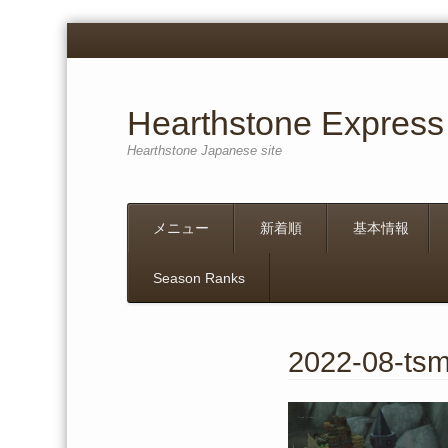
Hearthstone Express
Hearthstone Japanese site
Menu
Skip
メニュー
新着順
基本情報
to
content
Season Ranks
2022-08-ts