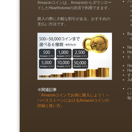
ハ
Amazonコインは、Amazonからダウンロー
ドしたHearthstoneの決済で利用できます。
購入の際に大幅な割引がある、おすすめの
支払い方法です。
Ba
Ne
He
ヒ
He
He
すべ
Ju
ハ
※関連記事
い
「Amazonコインでお得に購入しよう！ –
毎
ハースストーンにおけるAmazonコインの
詳細と使い方」