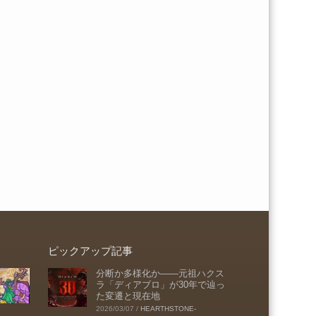
ピックアップ記事
分断か多様化か――元祖ハクス
ラ「ディアブロ」が30年で辿っ
た変遷と現在地
2026/03/07
/
HEARTHSTONE-