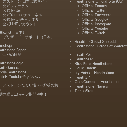
ースストーン 日本公式サイト
Hearthstone Official Site (US)
公式フォーラム
Official Forums
公式Twitter
Official Twitter
公式Youtubeチャンネル
Official Facebook
公式Twitchチャンネル
Official Google+
公式LINEアカウント
Official Instagram
Official Youtube
ttle.net（日本）
Official Twitch
ブリザード・サポート（日本）
Reddit – Official Subreddit
mukejp
Hearthstone: Heroes of Warcraf
arthstone Japan
キニパの日記
HearthPwn
Hearthhead
arthstone dojo
BlizzPro’s Hearthstone
arthGamers
Liquid Hearth
半Hearthstone
Icy Veins – Hearthstone
bileE Youtubeチャンネル
Hearth2P
GosuGamers – Hearthstone
ースストーンたまり場（※炉端の集
Hearthstone Players
）
TempoStorm
週木曜日18時～定期開催中！