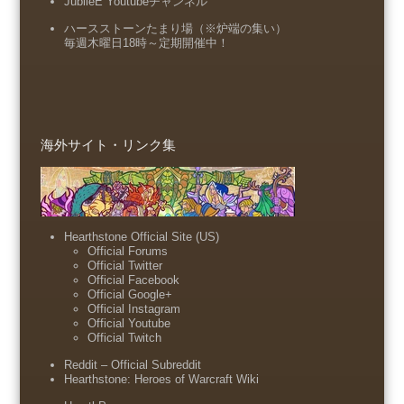
JubileE Youtubeチャンネル
ハースストーンたまり場（※炉端の集い）
毎週木曜日18時～定期開催中！
海外サイト・リンク集
Hearthstone Official Site (US)
Official Forums
Official Twitter
Official Facebook
Official Google+
Official Instagram
Official Youtube
Official Twitch
Reddit – Official Subreddit
Hearthstone: Heroes of Warcraft Wiki