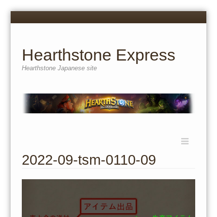
Menu
Skip
to
content
Hearthstone Express
Hearthstone Japanese site
Menu
Skip
to
2022-09-tsm-0110-09
content