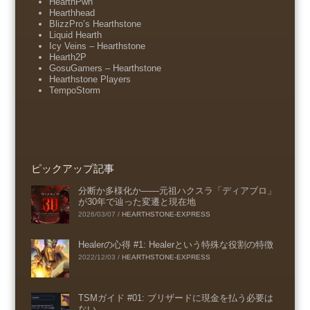
HearthPwn
Hearthhead
BlizzPro’s Hearthstone
Liquid Hearth
Icy Veins – Hearthstone
Hearth2P
GosuGamers – Hearthstone
Hearthstone Players
TempoStorm
ピックアップ記事
分断か多様化か――元祖ハクスラ「ディアブロ」
が30年で辿った変遷と現在地
2026/03/07
/
HEARTHSTONE-EXPRESS
Healerの心得 #1: Healerという特殊な役割の特徴
2022/12/03
/
HEARTHSTONE-EXPRESS
TSMガイド #01: ブリザードに現金を払う必要は
ない