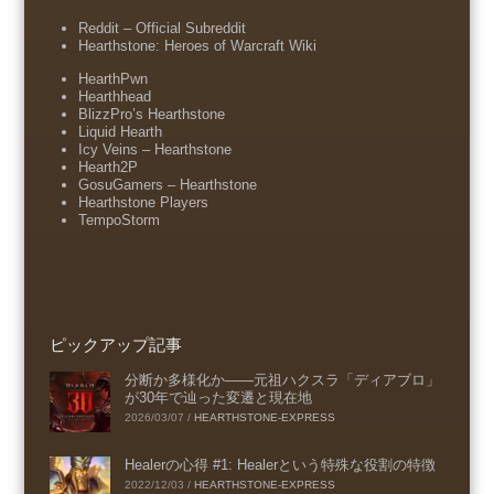
Reddit – Official Subreddit
Hearthstone: Heroes of Warcraft Wiki
HearthPwn
Hearthhead
BlizzPro’s Hearthstone
Liquid Hearth
Icy Veins – Hearthstone
Hearth2P
GosuGamers – Hearthstone
Hearthstone Players
TempoStorm
ピックアップ記事
分断か多様化か――元祖ハクスラ「ディアブロ」
が30年で辿った変遷と現在地
2026/03/07
/
HEARTHSTONE-EXPRESS
Healerの心得 #1: Healerという特殊な役割の特徴
2022/12/03
/
HEARTHSTONE-EXPRESS