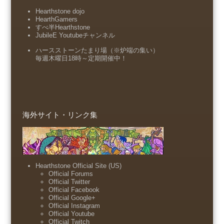
Hearthstone dojo
HearthGamers
すべ半Hearthstone
JubileE Youtubeチャンネル
ハースストーンたまり場（※炉端の集い）
毎週木曜日18時～定期開催中！
海外サイト・リンク集
Hearthstone Official Site (US)
Official Forums
Official Twitter
Official Facebook
Official Google+
Official Instagram
Official Youtube
Official Twitch