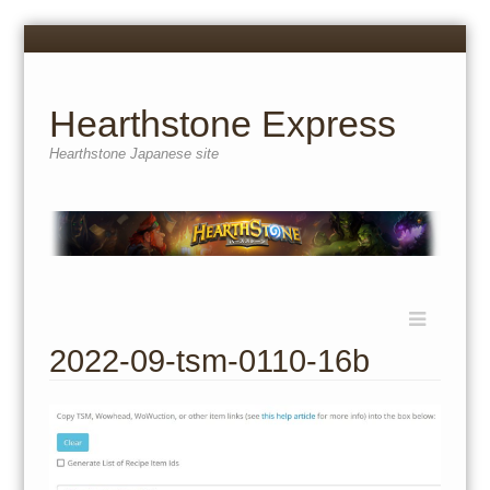
Menu
Skip
to
content
Hearthstone Express
Hearthstone Japanese site
Menu
Skip
to
2022-09-tsm-0110-16b
content