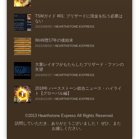
TSMガイド #01: ブリザードに現金を払う必要は
ない
2022/08/05
/
HEARTHSTONE-EXPRESS
WoW歴17年の後始末
2022/08/03
/
HEARTHSTONE-EXPRESS
大量レイオフがもたらしたブリザード・ファンの
失望
2019/02/17
/
HEARTHSTONE-EXPRESS
2018年 ハースストーン総合ニュース・ハイライ
ト【グローバル編】
2018/12/26
/
HEARTHSTONE-EXPRESS
©2013 Hearthstone Express All Rights Reserved.
Menu
訪問していただき、ありがとうございました！ ぜひ、また
お越しください。