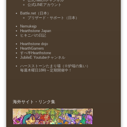
公式Twitchチャンネル
公式LINEアカウント
Battle.net（日本）
ブリザード・サポート（日本）
Nemukejp
Hearthstone Japan
ヒキニパの日記
Hearthstone dojo
HearthGamers
すべ半Hearthstone
JubileE Youtubeチャンネル
ハースストーンたまり場（※炉端の集い）
毎週木曜日18時～定期開催中！
海外サイト・リンク集