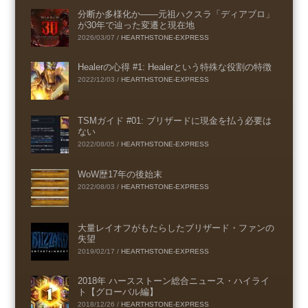
分断か多様化か――元祖ハクスラ「ディアブロ」
が30年で辿った変遷と現在地
2026/03/07
/
HEARTHSTONE-EXPRESS
Healerの心得 #1: Healerという特殊な役割の特徴
2022/12/03
/
HEARTHSTONE-EXPRESS
TSMガイド #01: ブリザードに現金を払う必要は
ない
2022/08/05
/
HEARTHSTONE-EXPRESS
WoW歴17年の後始末
2022/08/03
/
HEARTHSTONE-EXPRESS
大量レイオフがもたらしたブリザード・ファンの
失望
2019/02/17
/
HEARTHSTONE-EXPRESS
2018年 ハースストーン総合ニュース・ハイライ
ト【グローバル編】
2018/12/26
/
HEARTHSTONE-EXPRESS