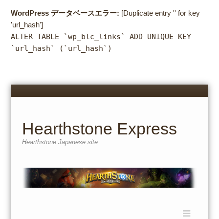
WordPress データベースエラー:
[Duplicate entry '' for key
'url_hash']
ALTER TABLE `wp_blc_links` ADD UNIQUE KEY
`url_hash` (`url_hash`)
Menu
Skip
to
content
Hearthstone Express
Hearthstone Japanese site
Menu
Skip