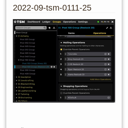
to
2022-09-tsm-0111-25
content