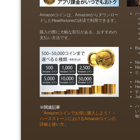
ハ
Amazonコインは、Amazonからダウンロー
ドしたHearthstoneの決済で利用できます。
購入の際に大幅な割引がある、おすすめの
支払い方法です。
Ba
Ne
He
ヒ
He
He
すべ
Ju
ハ
※関連記事
い
「Amazonコインでお得に購入しよう！ –
毎
ハースストーンにおけるAmazonコインの
詳細と使い方」