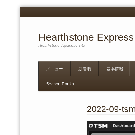
Hearthstone Express
Hearthstone Japanese site
Menu
Skip
メニュー
新着順
基本情報
to
content
Season Ranks
2022-09-ts