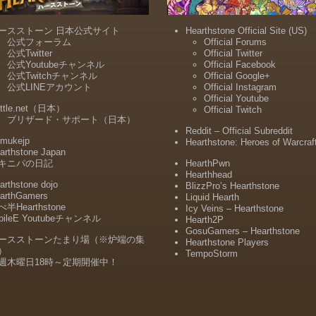
ースストーン 日本公式サイト
Hearthstone Official Site (US)
公式フォーラム
Official Forums
公式Twitter
Official Twitter
公式Youtubeチャンネル
Official Facebook
公式Twitchチャンネル
Official Google+
公式LINEアカウント
Official Instagram
Official Youtube
ttle.net（日本）
Official Twitch
ブリザード・サポート（日本）
Reddit – Official Subreddit
mukejp
Hearthstone: Heroes of Warcraf
arthstone Japan
キニパの日記
HearthPwn
Hearthhead
arthstone dojo
BlizzPro’s Hearthstone
arthGamers
Liquid Hearth
半Hearthstone
Icy Veins – Hearthstone
bileE Youtubeチャンネル
Hearth2P
GosuGamers – Hearthstone
ースストーンたまり場（※炉端の集
Hearthstone Players
）
TempoStorm
週木曜日18時～定期開催中！