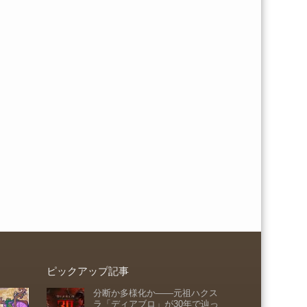
ピックアップ記事
分断か多様化か――元祖ハクス
ラ「ディアブロ」が30年で辿っ