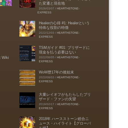
た変遷と現在地
2026/03/07
/
HEARTHSTONE-
EXPRESS
Healerの心得 #1: Healerという
特殊な役割の特徴
2022/12/03
/
HEARTHSTONE-
EXPRESS
TSMガイド #01: ブリザードに
現金を払う必要はない
t Wiki
2022/08/05
/
HEARTHSTONE-
EXPRESS
WoW歴17年の後始末
2022/08/03
/
HEARTHSTONE-
EXPRESS
大量レイオフがもたらしたブリ
ザード・ファンの失望
2019/02/17
/
HEARTHSTONE-
EXPRESS
2018年 ハースストーン総合ニ
ュース・ハイライト【グローバ
ル編】