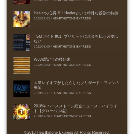
Healerの心得 #1: Healerという特殊な役割の特徴
2022/12/03
/
HEARTHSTONE-EXPRESS
TSMガイド #01: ブリザードに現金を払う必要は
ない
2022/08/05
/
HEARTHSTONE-EXPRESS
WoW歴17年の後始末
2022/08/03
/
HEARTHSTONE-EXPRESS
大量レイオフがもたらしたブリザード・ファンの
失望
2019/02/17
/
HEARTHSTONE-EXPRESS
2018年 ハースストーン総合ニュース・ハイライ
ト【グローバル編】
2018/12/26
/
HEARTHSTONE-EXPRESS
©2013 Hearthstone Express All Rights Reserved.