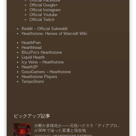
Official Facebook
Official Google+
Official Instagram
Official Youtube
Official Twitch
Reddit – Official Subreddit
Hearthstone: Heroes of Warcraft Wiki
HearthPwn
Hearthhead
BlizzPro’s Hearthstone
Liquid Hearth
Icy Veins – Hearthstone
Hearth2P
GosuGamers – Hearthstone
Hearthstone Players
TempoStorm
ピックアップ記事
分断か多様化か――元祖ハクスラ「ディアブロ」
が30年で辿った変遷と現在地
2026/03/07
/
HEARTHSTONE-EXPRESS