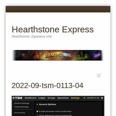
Menu
Skip
to
content
Hearthstone Express
Hearthstone Japanese site
Menu
Skip
to
2022-09-tsm-0113-04
content