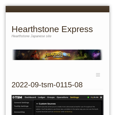
Menu
Skip
to
content
Hearthstone Express
Hearthstone Japanese site
Menu
Skip
to
2022-09-tsm-0115-08
content