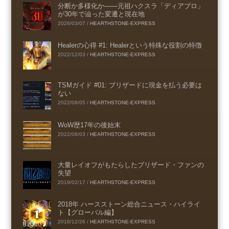
分断か多様化か――元祖ハクスラ「ディアブロ」
が30年で辿った変遷と現在地
2026/03/07
/
HEARTHSTONE-EXPRESS
Healerの心得 #1: Healerという特殊な役割の特徴
2022/12/03
/
HEARTHSTONE-EXPRESS
TSMガイド #01: ブリザードに現金を払う必要は
ない
2022/08/05
/
HEARTHSTONE-EXPRESS
WoW歴17年の後始末
2022/08/03
/
HEARTHSTONE-EXPRESS
大量レイオフがもたらしたブリザード・ファンの
失望
2019/02/17
/
HEARTHSTONE-EXPRESS
2018年 ハースストーン総合ニュース・ハイライ
ト【グローバル編】
2018/12/26
/
HEARTHSTONE-EXPRESS