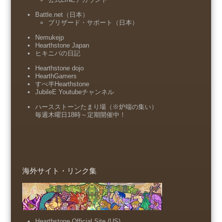
Battle.net（日本）
ブリザード・サポート（日本）
Nemukejp
Hearthstone Japan
ヒキニパの日記
Hearthstone dojo
HearthGamers
すべ半Hearthstone
JubileE Youtubeチャンネル
ハースストーンたまり場（※炉端の集い）
毎週木曜日18時～定期開催中！
海外サイト・リンク集
Hearthstone Official Site (US)