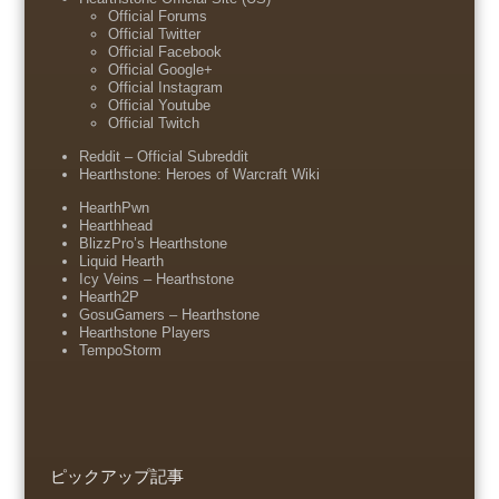
Official Forums
Official Twitter
Official Facebook
Official Google+
Official Instagram
Official Youtube
Official Twitch
Reddit – Official Subreddit
Hearthstone: Heroes of Warcraft Wiki
HearthPwn
Hearthhead
BlizzPro’s Hearthstone
Liquid Hearth
Icy Veins – Hearthstone
Hearth2P
GosuGamers – Hearthstone
Hearthstone Players
TempoStorm
ピックアップ記事