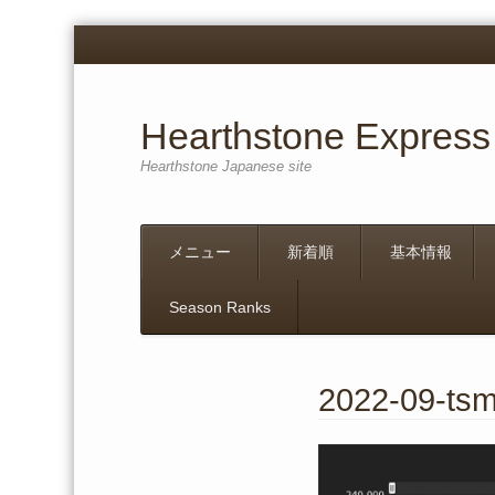
Hearthstone Express
Hearthstone Japanese site
Menu
Skip
メニュー
新着順
基本情報
to
content
Season Ranks
2022-09-ts