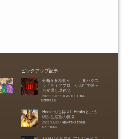
ピックアップ記事
分断か多様化か――元祖ハクス
ラ「ディアブロ」が30年で辿っ
た変遷と現在地
2026/03/07
/
HEARTHSTONE-
EXPRESS
Healerの心得 #1: Healerという
特殊な役割の特徴
2022/12/03
/
HEARTHSTONE-
EXPRESS
TSMガイド #01: ブリザードに