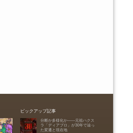
ピックアップ記事
分断か多様化か――元祖ハクス
ラ「ディアブロ」が30年で辿っ
た変遷と現在地