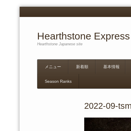
Hearthstone Express
Hearthstone Japanese site
Menu
Skip
メニュー
新着順
基本情報
to
content
Season Ranks
2022-09-ts