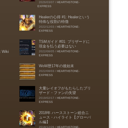
2026/03/07
/
HEARTHSTONE-
EXPRESS
Healerの心得 #1: Healerという
特殊な役割の特徴
2022/12/03
/
HEARTHSTONE-
EXPRESS
TSMガイド #01: ブリザードに
現金を払う必要はない
t Wiki
2022/08/05
/
HEARTHSTONE-
EXPRESS
WoW歴17年の後始末
2022/08/03
/
HEARTHSTONE-
EXPRESS
大量レイオフがもたらしたブリ
ザード・ファンの失望
2019/02/17
/
HEARTHSTONE-
EXPRESS
2018年 ハースストーン総合ニ
ュース・ハイライト【グローバ
ル編】
2018/12/26
/
HEARTHSTONE-