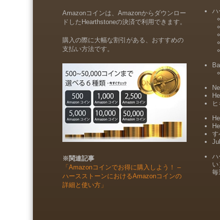
ハ
Amazonコインは、Amazonからダウンロー
ドしたHearthstoneの決済で利用できます。
購入の際に大幅な割引がある、おすすめの
支払い方法です。
Ba
Ne
He
ヒ
He
He
すべ
Ju
ハ
※関連記事
い
「Amazonコインでお得に購入しよう！ –
毎
ハースストーンにおけるAmazonコインの
詳細と使い方」