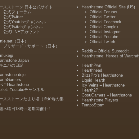
ースストーン 日本公式サイト
Hearthstone Official Site (US)
公式フォーラム
Official Forums
公式Twitter
Official Twitter
公式Youtubeチャンネル
Official Facebook
公式Twitchチャンネル
Official Google+
公式LINEアカウント
Official Instagram
Official Youtube
ttle.net（日本）
Official Twitch
ブリザード・サポート（日本）
Reddit – Official Subreddit
mukejp
Hearthstone: Heroes of Warcraf
arthstone Japan
キニパの日記
HearthPwn
Hearthhead
arthstone dojo
BlizzPro’s Hearthstone
arthGamers
Liquid Hearth
半Hearthstone
Icy Veins – Hearthstone
bileE Youtubeチャンネル
Hearth2P
GosuGamers – Hearthstone
ースストーンたまり場（※炉端の集
Hearthstone Players
）
TempoStorm
週木曜日18時～定期開催中！