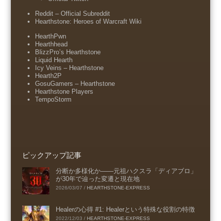
Reddit – Official Subreddit
Hearthstone: Heroes of Warcraft Wiki
HearthPwn
Hearthhead
BlizzPro’s Hearthstone
Liquid Hearth
Icy Veins – Hearthstone
Hearth2P
GosuGamers – Hearthstone
Hearthstone Players
TempoStorm
ピックアップ記事
分断か多様化か――元祖ハクスラ「ディアブロ」
が30年で辿った変遷と現在地
2026/03/07
/
HEARTHSTONE-EXPRESS
Healerの心得 #1: Healerという特殊な役割の特徴
2022/12/03
/
HEARTHSTONE-EXPRESS