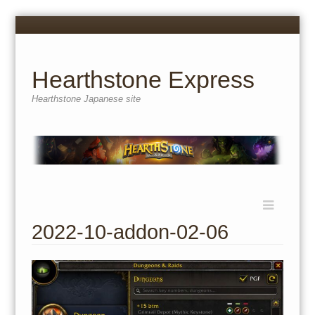
Menu
Skip
to
content
Hearthstone Express
Hearthstone Japanese site
Menu
Skip
to
2022-10-addon-02-06
content