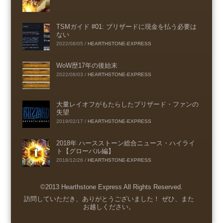
TSMガイド #01: ブリザードに現金を払う必要は
ない
2022/08/05
/
HEARTHSTONE-EXPRESS
WoW歴17年の後始末
2022/08/03
/
HEARTHSTONE-EXPRESS
大量レイオフがもたらしたブリザード・ファンの
失望
2019/02/17
/
HEARTHSTONE-EXPRESS
2018年 ハースストーン総合ニュース・ハイライ
ト【グローバル編】
2018/12/26
/
HEARTHSTONE-EXPRESS
©2013 Hearthstone Express All Rights Reserved.
Menu
訪問していただき、ありがとうございました！ ぜひ、また
お越しください。