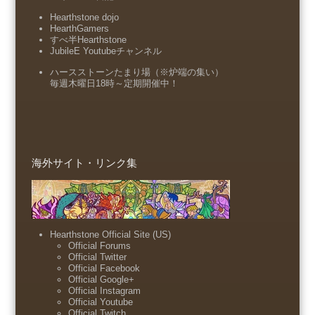
Hearthstone dojo
HearthGamers
すべ半Hearthstone
JubileE Youtubeチャンネル
ハースストーンたまり場（※炉端の集い）
毎週木曜日18時～定期開催中！
海外サイト・リンク集
Hearthstone Official Site (US)
Official Forums
Official Twitter
Official Facebook
Official Google+
Official Instagram
Official Youtube
Official Twitch