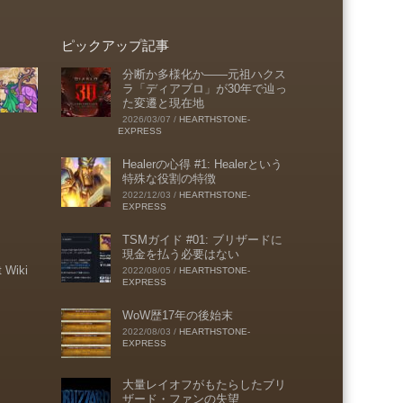
ピックアップ記事
分断か多様化か――元祖ハクス
ラ「ディアブロ」が30年で辿っ
た変遷と現在地
2026/03/07
/
HEARTHSTONE-
EXPRESS
Healerの心得 #1: Healerという
特殊な役割の特徴
2022/12/03
/
HEARTHSTONE-
EXPRESS
TSMガイド #01: ブリザードに
現金を払う必要はない
t Wiki
2022/08/05
/
HEARTHSTONE-
EXPRESS
WoW歴17年の後始末
2022/08/03
/
HEARTHSTONE-
EXPRESS
大量レイオフがもたらしたブリ
ザード・ファンの失望