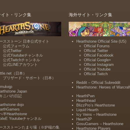
サイト・リンク集
海外サイト・リンク集
ースストーン 日本公式サイト
Hearthstone Official Site (US)
公式フォーラム
Official Forums
公式Twitter
Official Twitter
公式Youtubeチャンネル
Official Facebook
公式Twitchチャンネル
Official Google+
公式LINEアカウント
Official Instagram
Official Youtube
ttle.net（日本）
Official Twitch
ブリザード・サポート（日本）
Reddit – Official Subreddit
mukejp
Hearthstone: Heroes of Warcraf
arthstone Japan
キニパの日記
HearthPwn
Hearthhead
arthstone dojo
BlizzPro’s Hearthstone
arthGamers
Liquid Hearth
半Hearthstone
Icy Veins – Hearthstone
bileE Youtubeチャンネル
Hearth2P
GosuGamers – Hearthstone
ースストーンたまり場（※炉端の集
Hearthstone Players