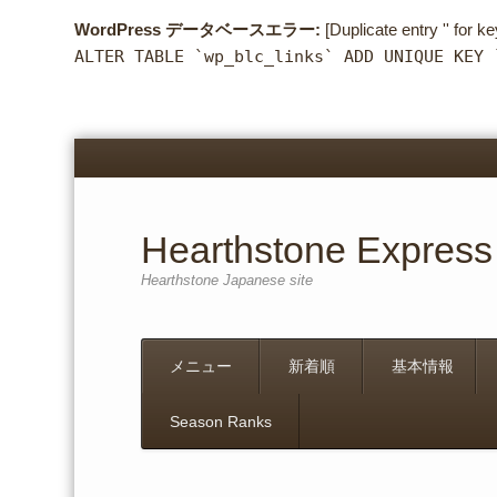
WordPress データベースエラー:
[Duplicate entry '' for ke
ALTER TABLE `wp_blc_links` ADD UNIQUE KEY 
Hearthstone Express
Hearthstone Japanese site
Menu
Skip
メニュー
新着順
基本情報
to
content
Season Ranks