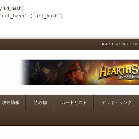
y 'url_hash']
`url_hash` (`url_hash`)
HEARTHSTONE EXP
Menu
Skip
to
content
攻略情報
読み物
カードリスト
デッキ・ランク