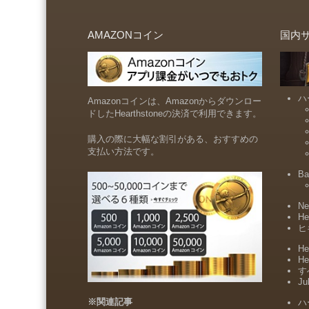
AMAZONコイン
国内
ハ
Amazonコインは、Amazonからダウンロー
ドしたHearthstoneの決済で利用できます。
購入の際に大幅な割引がある、おすすめの
支払い方法です。
Ba
Ne
He
ヒ
He
He
すべ
Ju
※関連記事
ハ