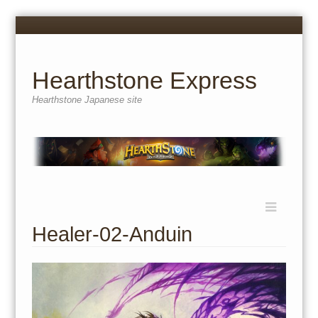
Menu
Skip
to
content
Hearthstone Express
Hearthstone Japanese site
Menu
Skip
to
Healer-02-Anduin
content