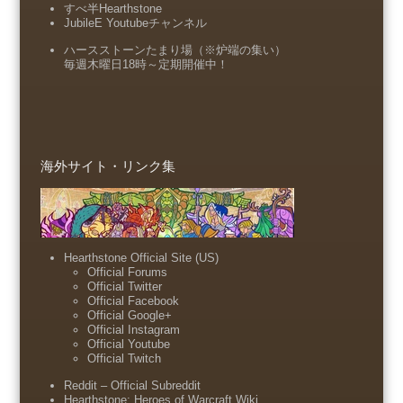
すべ半Hearthstone
JubileE Youtubeチャンネル
ハースストーンたまり場（※炉端の集い）
毎週木曜日18時～定期開催中！
海外サイト・リンク集
Hearthstone Official Site (US)
Official Forums
Official Twitter
Official Facebook
Official Google+
Official Instagram
Official Youtube
Official Twitch
Reddit – Official Subreddit
Hearthstone: Heroes of Warcraft Wiki