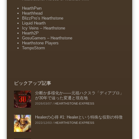
HearthPwn
Hearthhead
BlizzPro’s Hearthstone
Liquid Hearth
Icy Veins – Hearthstone
Hearth2P
GosuGamers – Hearthstone
Hearthstone Players
TempoStorm
ピックアップ記事
分断か多様化か――元祖ハクスラ「ディアブロ」
が30年で辿った変遷と現在地
2026/03/07
/
HEARTHSTONE-EXPRESS
Healerの心得 #1: Healerという特殊な役割の特徴
2022/12/03
/
HEARTHSTONE-EXPRESS