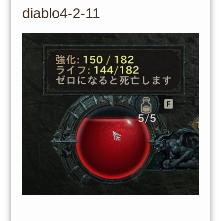
to
diablo4-2-11
content