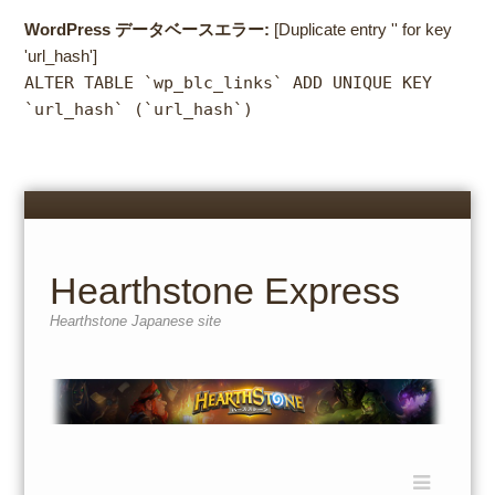
WordPress データベースエラー:
[Duplicate entry '' for key
'url_hash']
ALTER TABLE `wp_blc_links` ADD UNIQUE KEY
`url_hash` (`url_hash`)
Menu
Skip
to
content
Hearthstone Express
Hearthstone Japanese site
Menu
Skip