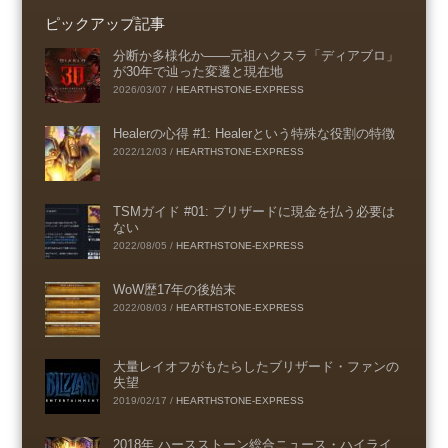
ピックアップ記事
分断か多様化か――元祖ハクスラ「ディアブロ」
が30年で辿った変遷と現在地
2026/03/07
/
HEARTHSTONE-EXPRESS
Healerの心得 #1: Healerという特殊な役割の特徴
2022/12/03
/
HEARTHSTONE-EXPRESS
TSMガイド #01: ブリザードに現金を払う必要は
ない
2022/08/05
/
HEARTHSTONE-EXPRESS
WoW歴17年の後始末
2022/08/03
/
HEARTHSTONE-EXPRESS
大量レイオフがもたらしたブリザード・ファンの
失望
2019/02/17
/
HEARTHSTONE-EXPRESS
2018年 ハースストーン総合ニュース・ハイライ