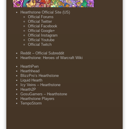
Hearthstone Official Site (US)
Official Forums
Official Twitter
Official Facebook
Official Google+
Official Instagram
Official Youtube
Official Twitch
Reddit – Official Subreddit
Hearthstone: Heroes of Warcraft Wiki
HearthPwn
Hearthhead
BlizzPro’s Hearthstone
Liquid Hearth
Icy Veins – Hearthstone
Hearth2P
GosuGamers – Hearthstone
Hearthstone Players
TempoStorm