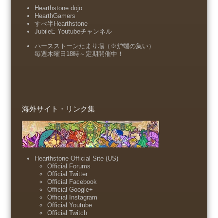
Hearthstone dojo
HearthGamers
すべ半Hearthstone
JubileE Youtubeチャンネル
ハースストーンたまり場（※炉端の集い）
毎週木曜日18時～定期開催中！
海外サイト・リンク集
Hearthstone Official Site (US)
Official Forums
Official Twitter
Official Facebook
Official Google+
Official Instagram
Official Youtube
Official Twitch