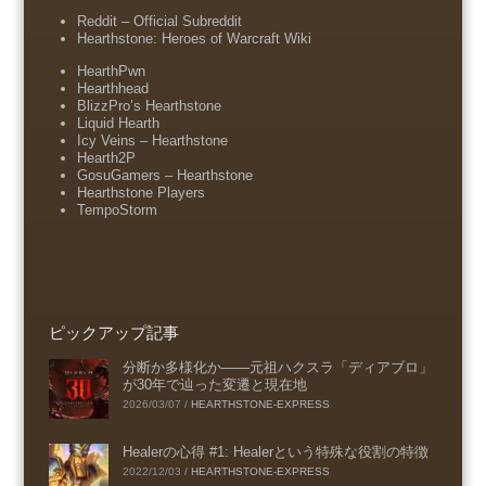
Reddit – Official Subreddit
Hearthstone: Heroes of Warcraft Wiki
HearthPwn
Hearthhead
BlizzPro’s Hearthstone
Liquid Hearth
Icy Veins – Hearthstone
Hearth2P
GosuGamers – Hearthstone
Hearthstone Players
TempoStorm
ピックアップ記事
分断か多様化か――元祖ハクスラ「ディアブロ」
が30年で辿った変遷と現在地
2026/03/07
/
HEARTHSTONE-EXPRESS
Healerの心得 #1: Healerという特殊な役割の特徴
2022/12/03
/
HEARTHSTONE-EXPRESS