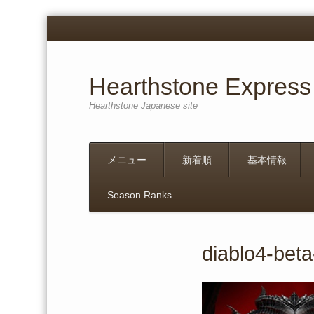
Hearthstone Express
Hearthstone Japanese site
Menu
Skip
メニュー
新着順
基本情報
to
content
Season Ranks
diablo4-bet