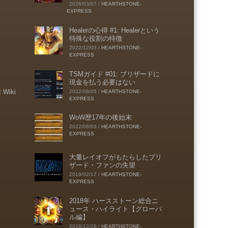
2026/03/07
/
HEARTHSTONE-
EXPRESS
Healerの心得 #1: Healerという
特殊な役割の特徴
2022/12/03
/
HEARTHSTONE-
EXPRESS
TSMガイド #01: ブリザードに
現金を払う必要はない
t Wiki
2022/08/05
/
HEARTHSTONE-
EXPRESS
WoW歴17年の後始末
2022/08/03
/
HEARTHSTONE-
EXPRESS
大量レイオフがもたらしたブリ
ザード・ファンの失望
2019/02/17
/
HEARTHSTONE-
EXPRESS
2018年 ハースストーン総合ニ
ュース・ハイライト【グローバ
ル編】
2018/12/26
/
HEARTHSTONE-