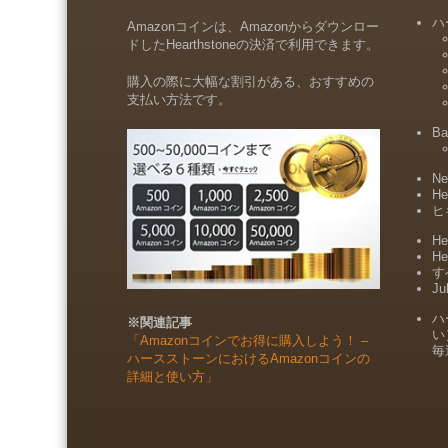
ハ
Amazonコインは、Amazonからダウンロー
ドしたHearthstoneの決済で利用できます。
購入の際に大幅な割引がある、おすすめの
支払い方法です。
Ba
Ne
He
ヒ
He
He
すべ
Ju
ハ
※関連記事
い
「Amazonコインでお得に購入しよう！ –
毎
ハースストーンにおけるAmazonコインの
詳細と使い方」