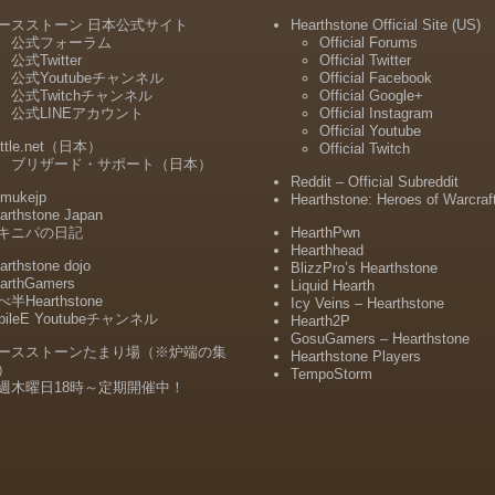
ースストーン 日本公式サイト
Hearthstone Official Site (US)
公式フォーラム
Official Forums
公式Twitter
Official Twitter
公式Youtubeチャンネル
Official Facebook
公式Twitchチャンネル
Official Google+
公式LINEアカウント
Official Instagram
Official Youtube
ttle.net（日本）
Official Twitch
ブリザード・サポート（日本）
Reddit – Official Subreddit
mukejp
Hearthstone: Heroes of Warcraf
arthstone Japan
キニパの日記
HearthPwn
Hearthhead
arthstone dojo
BlizzPro’s Hearthstone
arthGamers
Liquid Hearth
半Hearthstone
Icy Veins – Hearthstone
bileE Youtubeチャンネル
Hearth2P
GosuGamers – Hearthstone
ースストーンたまり場（※炉端の集
Hearthstone Players
）
TempoStorm
週木曜日18時～定期開催中！