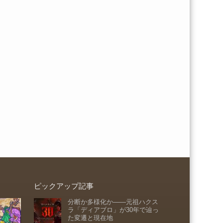
ピックアップ記事
分断か多様化か――元祖ハクス
ラ「ディアブロ」が30年で辿っ
た変遷と現在地