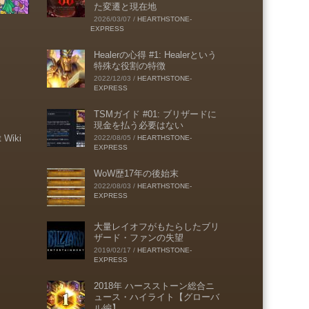
た変遷と現在地
2026/03/07
/
HEARTHSTONE-
EXPRESS
Healerの心得 #1: Healerという
特殊な役割の特徴
2022/12/03
/
HEARTHSTONE-
EXPRESS
TSMガイド #01: ブリザードに
現金を払う必要はない
t Wiki
2022/08/05
/
HEARTHSTONE-
EXPRESS
WoW歴17年の後始末
2022/08/03
/
HEARTHSTONE-
EXPRESS
大量レイオフがもたらしたブリ
ザード・ファンの失望
2019/02/17
/
HEARTHSTONE-
EXPRESS
2018年 ハースストーン総合ニ
ュース・ハイライト【グローバ
ル編】