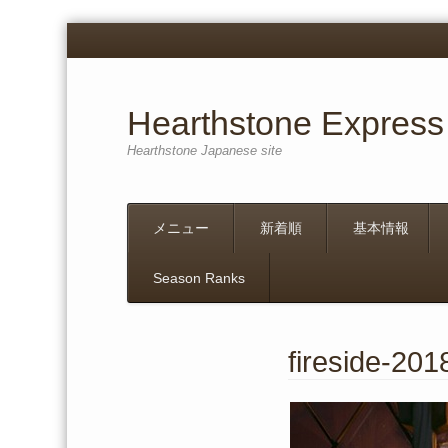
Hearthstone Express
Hearthstone Japanese site
Menu
Skip
メニュー
新着順
基本情報
to
content
Season Ranks
fireside-20