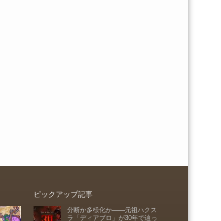
ピックアップ記事
分断か多様化か――元祖ハクス
ラ「ディアブロ」が30年で辿っ