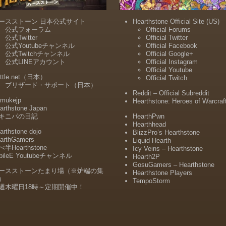
ースストーン 日本公式サイト
Hearthstone Official Site (US)
公式フォーラム
Official Forums
公式Twitter
Official Twitter
公式Youtubeチャンネル
Official Facebook
公式Twitchチャンネル
Official Google+
公式LINEアカウント
Official Instagram
Official Youtube
ttle.net（日本）
Official Twitch
ブリザード・サポート（日本）
Reddit – Official Subreddit
mukejp
Hearthstone: Heroes of Warcraf
arthstone Japan
キニパの日記
HearthPwn
Hearthhead
arthstone dojo
BlizzPro’s Hearthstone
arthGamers
Liquid Hearth
半Hearthstone
Icy Veins – Hearthstone
bileE Youtubeチャンネル
Hearth2P
GosuGamers – Hearthstone
ースストーンたまり場（※炉端の集
Hearthstone Players
）
TempoStorm
週木曜日18時～定期開催中！