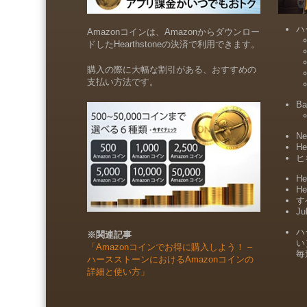
ハ
Amazonコインは、Amazonからダウンロー
ドしたHearthstoneの決済で利用できます。
購入の際に大幅な割引がある、おすすめの
支払い方法です。
Ba
Ne
He
ヒ
He
He
すべ
Ju
ハ
※関連記事
い
「Amazonコインでお得に購入しよう！ –
毎
ハースストーンにおけるAmazonコインの
詳細と使い方」