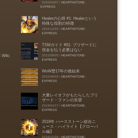
2026/03/07
/
HEARTHSTONE-
EXPRESS
Healerの心得 #1: Healerという
特殊な役割の特徴
2022/12/03
/
HEARTHSTONE-
EXPRESS
TSMガイド #01: ブリザードに
現金を払う必要はない
t Wiki
2022/08/05
/
HEARTHSTONE-
EXPRESS
WoW歴17年の後始末
2022/08/03
/
HEARTHSTONE-
EXPRESS
大量レイオフがもたらしたブリ
ザード・ファンの失望
2019/02/17
/
HEARTHSTONE-
EXPRESS
2018年 ハースストーン総合ニ
ュース・ハイライト【グローバ
ル編】
2018/12/26
/
HEARTHSTONE-