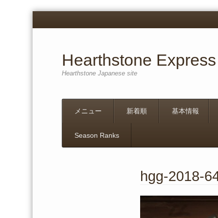
Hearthstone Express
Hearthstone Japanese site
Menu
Skip
メニュー
新着順
基本情報
to
content
Season Ranks
hgg-2018-6