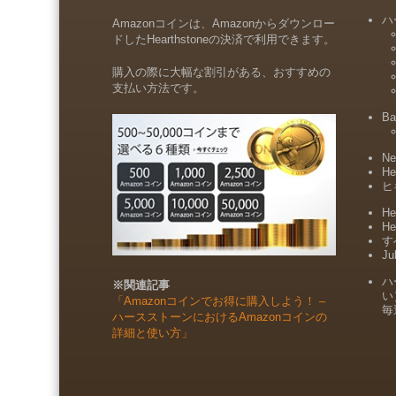
ハ
Amazonコインは、Amazonからダウンロー
ドしたHearthstoneの決済で利用できます。
購入の際に大幅な割引がある、おすすめの
支払い方法です。
Ba
Ne
He
ヒ
He
He
すべ
Ju
ハ
※関連記事
い
「Amazonコインでお得に購入しよう！ –
毎
ハースストーンにおけるAmazonコインの
詳細と使い方」