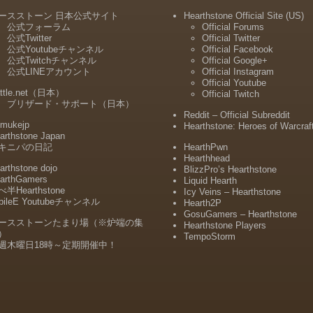
ースストーン 日本公式サイト
Hearthstone Official Site (US)
公式フォーラム
Official Forums
公式Twitter
Official Twitter
公式Youtubeチャンネル
Official Facebook
公式Twitchチャンネル
Official Google+
公式LINEアカウント
Official Instagram
Official Youtube
ttle.net（日本）
Official Twitch
ブリザード・サポート（日本）
Reddit – Official Subreddit
mukejp
Hearthstone: Heroes of Warcraf
arthstone Japan
キニパの日記
HearthPwn
Hearthhead
arthstone dojo
BlizzPro’s Hearthstone
arthGamers
Liquid Hearth
半Hearthstone
Icy Veins – Hearthstone
bileE Youtubeチャンネル
Hearth2P
GosuGamers – Hearthstone
ースストーンたまり場（※炉端の集
Hearthstone Players
）
TempoStorm
週木曜日18時～定期開催中！