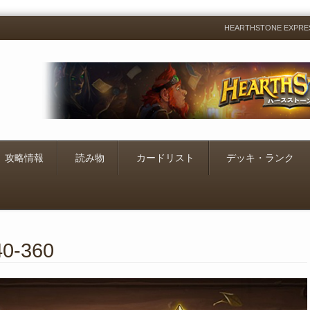
HEARTHSTONE EXP
Menu
Skip
to
content
攻略情報
読み物
カードリスト
デッキ・ランク
40-360