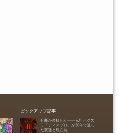
ピックアップ記事
分断か多様化か――元祖ハクス
ラ「ディアブロ」が30年で辿っ
た変遷と現在地