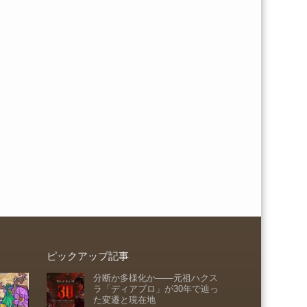
ピックアップ記事
分断か多様化か――元祖ハクス
ラ「ディアブロ」が30年で辿っ
た変遷と現在地