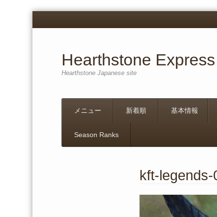
Hearthstone Express
Hearthstone Japanese site
Menu
Skip
メニュー
新着順
基本情報
to
content
Season Ranks
kft-legends