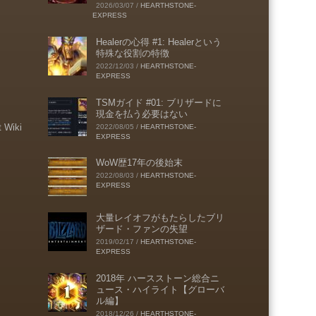
2026/03/07
/
HEARTHSTONE-
EXPRESS
Healerの心得 #1: Healerという
特殊な役割の特徴
2022/12/03
/
HEARTHSTONE-
EXPRESS
TSMガイド #01: ブリザードに
現金を払う必要はない
t Wiki
2022/08/05
/
HEARTHSTONE-
EXPRESS
WoW歴17年の後始末
2022/08/03
/
HEARTHSTONE-
EXPRESS
大量レイオフがもたらしたブリ
ザード・ファンの失望
2019/02/17
/
HEARTHSTONE-
EXPRESS
2018年 ハースストーン総合ニ
ュース・ハイライト【グローバ
ル編】
2018/12/26
/
HEARTHSTONE-