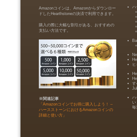
ハ
Amazonコインは、Amazonからダウンロー
ドしたHearthstoneの決済で利用できます。
購入の際に大幅な割引がある、おすすめの
支払い方法です。
Ba
Ne
He
ヒ
He
He
すべ
Ju
ハ
※関連記事
い
「Amazonコインでお得に購入しよう！ –
毎
ハースストーンにおけるAmazonコインの
詳細と使い方」