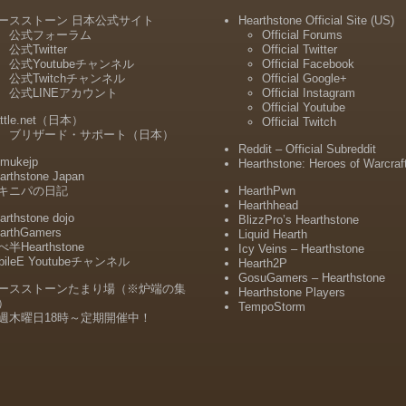
ースストーン 日本公式サイト
Hearthstone Official Site (US)
公式フォーラム
Official Forums
公式Twitter
Official Twitter
公式Youtubeチャンネル
Official Facebook
公式Twitchチャンネル
Official Google+
公式LINEアカウント
Official Instagram
Official Youtube
ttle.net（日本）
Official Twitch
ブリザード・サポート（日本）
Reddit – Official Subreddit
mukejp
Hearthstone: Heroes of Warcraf
arthstone Japan
キニパの日記
HearthPwn
Hearthhead
arthstone dojo
BlizzPro’s Hearthstone
arthGamers
Liquid Hearth
半Hearthstone
Icy Veins – Hearthstone
bileE Youtubeチャンネル
Hearth2P
GosuGamers – Hearthstone
ースストーンたまり場（※炉端の集
Hearthstone Players
）
TempoStorm
週木曜日18時～定期開催中！