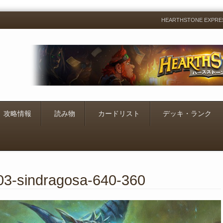
HEARTHSTONE EXP
Menu
Skip
to
content
攻略情報
読み物
カードリスト
デッキ・ランク
-03-sindragosa-640-360