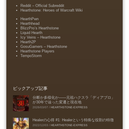
Reddit – Official Subreddit
Hearthstone: Heroes of Warcraft Wiki
HearthPwn
Hearthhead
BlizzPro’s Hearthstone
Liquid Hearth
Icy Veins – Hearthstone
Hearth2P
GosuGamers – Hearthstone
Hearthstone Players
TempoStorm
ピックアップ記事
分断か多様化か――元祖ハクスラ「ディアブロ」
が30年で辿った変遷と現在地
2026/03/07
/
HEARTHSTONE-EXPRESS
Healerの心得 #1: Healerという特殊な役割の特徴
2022/12/03
/
HEARTHSTONE-EXPRESS