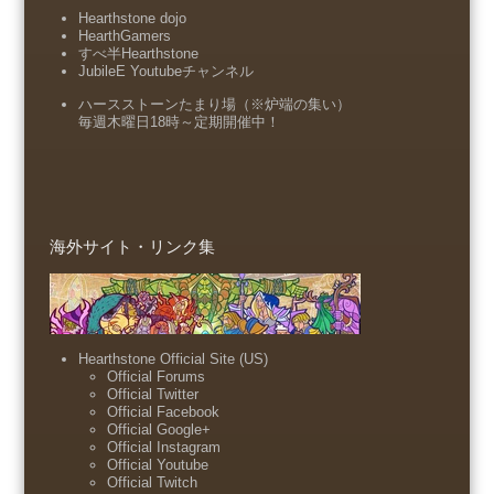
Hearthstone dojo
HearthGamers
すべ半Hearthstone
JubileE Youtubeチャンネル
ハースストーンたまり場（※炉端の集い）
毎週木曜日18時～定期開催中！
海外サイト・リンク集
Hearthstone Official Site (US)
Official Forums
Official Twitter
Official Facebook
Official Google+
Official Instagram
Official Youtube
Official Twitch