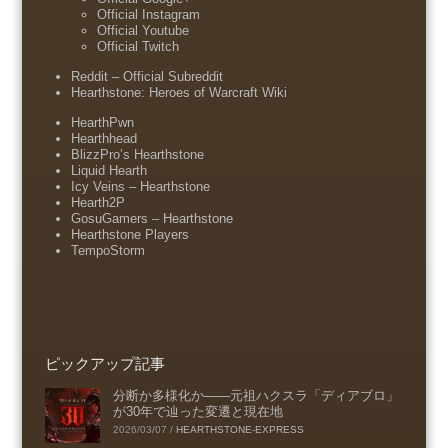
Official Instagram
Official Youtube
Official Twitch
Reddit – Official Subreddit
Hearthstone: Heroes of Warcraft Wiki
HearthPwn
Hearthhead
BlizzPro’s Hearthstone
Liquid Hearth
Icy Veins – Hearthstone
Hearth2P
GosuGamers – Hearthstone
Hearthstone Players
TempoStorm
ピックアップ記事
分断か多様化か――元祖ハクスラ「ディアブロ」
が30年で辿った変遷と現在地
2026/03/07
/
HEARTHSTONE-EXPRESS