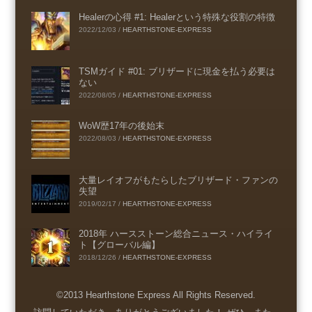
Healerの心得 #1: Healerという特殊な役割の特徴
2022/12/03
/
HEARTHSTONE-EXPRESS
TSMガイド #01: ブリザードに現金を払う必要は
ない
2022/08/05
/
HEARTHSTONE-EXPRESS
WoW歴17年の後始末
2022/08/03
/
HEARTHSTONE-EXPRESS
大量レイオフがもたらしたブリザード・ファンの
失望
2019/02/17
/
HEARTHSTONE-EXPRESS
2018年 ハースストーン総合ニュース・ハイライ
ト【グローバル編】
2018/12/26
/
HEARTHSTONE-EXPRESS
©2013 Hearthstone Express All Rights Reserved.