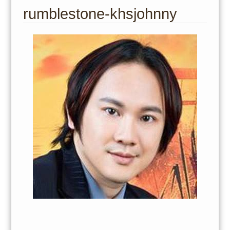
to
rumblestone-khsjohnny
content