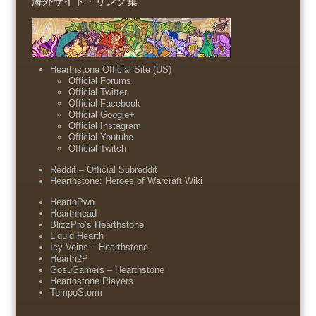
海外サイト・リンク集
Hearthstone Official Site (US)
Official Forums
Official Twitter
Official Facebook
Official Google+
Official Instagram
Official Youtube
Official Twitch
Reddit – Official Subreddit
Hearthstone: Heroes of Warcraft Wiki
HearthPwn
Hearthhead
BlizzPro’s Hearthstone
Liquid Hearth
Icy Veins – Hearthstone
Hearth2P
GosuGamers – Hearthstone
Hearthstone Players
TempoStorm