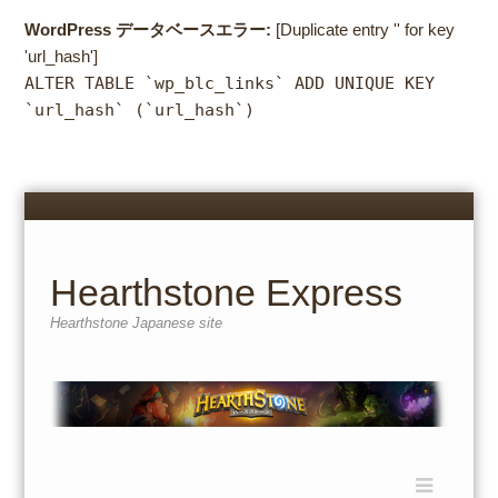
WordPress データベースエラー:
[Duplicate entry '' for key
'url_hash']
ALTER TABLE `wp_blc_links` ADD UNIQUE KEY
`url_hash` (`url_hash`)
Menu
Skip
to
content
Hearthstone Express
Hearthstone Japanese site
Menu
Skip