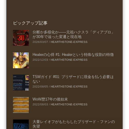
ピックアップ記事
分断か多様化か――元祖ハクスラ「ディアブロ」
が30年で辿った変遷と現在地
2026/03/07
/
HEARTHSTONE-EXPRESS
Healerの心得 #1: Healerという特殊な役割の特徴
2022/12/03
/
HEARTHSTONE-EXPRESS
TSMガイド #01: ブリザードに現金を払う必要は
ない
2022/08/05
/
HEARTHSTONE-EXPRESS
WoW歴17年の後始末
2022/08/03
/
HEARTHSTONE-EXPRESS
大量レイオフがもたらしたブリザード・ファンの
失望