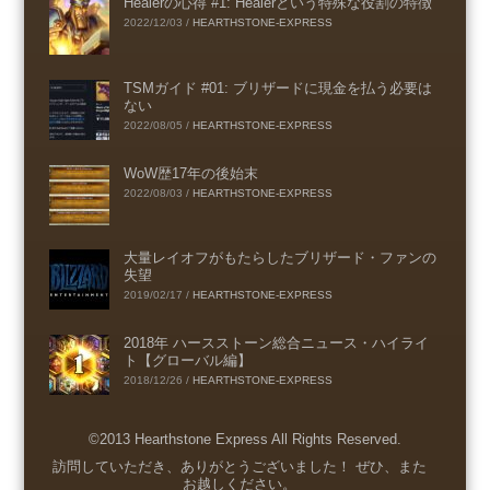
Healerの心得 #1: Healerという特殊な役割の特徴
2022/12/03
/
HEARTHSTONE-EXPRESS
TSMガイド #01: ブリザードに現金を払う必要は
ない
2022/08/05
/
HEARTHSTONE-EXPRESS
WoW歴17年の後始末
2022/08/03
/
HEARTHSTONE-EXPRESS
大量レイオフがもたらしたブリザード・ファンの
失望
2019/02/17
/
HEARTHSTONE-EXPRESS
2018年 ハースストーン総合ニュース・ハイライ
ト【グローバル編】
2018/12/26
/
HEARTHSTONE-EXPRESS
©2013 Hearthstone Express All Rights Reserved.
Menu
訪問していただき、ありがとうございました！ ぜひ、また
お越しください。