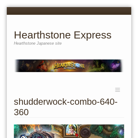
Menu
Skip
to
content
Hearthstone Express
Hearthstone Japanese site
Menu
Skip
to
shudderwock-combo-640-
content
360