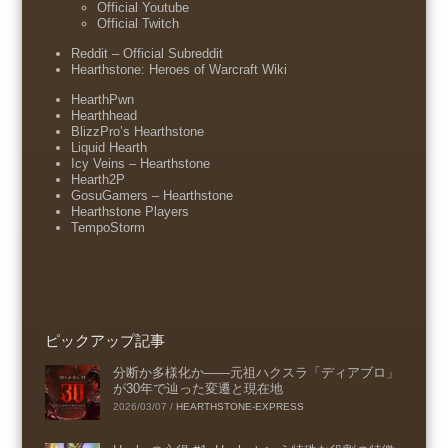
Official Youtube
Official Twitch
Reddit – Official Subreddit
Hearthstone: Heroes of Warcraft Wiki
HearthPwn
Hearthhead
BlizzPro’s Hearthstone
Liquid Hearth
Icy Veins – Hearthstone
Hearth2P
GosuGamers – Hearthstone
Hearthstone Players
TempoStorm
ピックアップ記事
分断か多様化か――元祖ハクスラ「ディアブロ」
が30年で辿った変遷と現在地
2026/03/07
/
HEARTHSTONE-EXPRESS