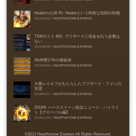
Healerの心得 #1: Healerという特殊な役割の特徴
2022/12/03
/
HEARTHSTONE-EXPRESS
TSMガイド #01: ブリザードに現金を払う必要は
ない
2022/08/05
/
HEARTHSTONE-EXPRESS
WoW歴17年の後始末
2022/08/03
/
HEARTHSTONE-EXPRESS
大量レイオフがもたらしたブリザード・ファンの
失望
2019/02/17
/
HEARTHSTONE-EXPRESS
2018年 ハースストーン総合ニュース・ハイライ
ト【グローバル編】
2018/12/26
/
HEARTHSTONE-EXPRESS
©2013 Hearthstone Express All Rights Reserved.