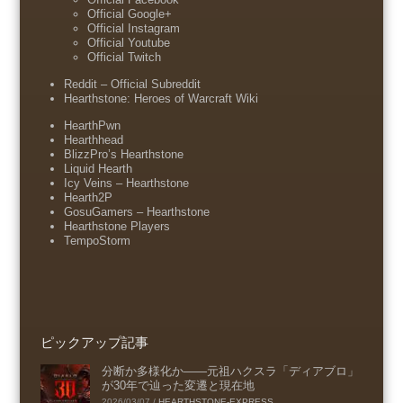
Official Google+
Official Instagram
Official Youtube
Official Twitch
Reddit – Official Subreddit
Hearthstone: Heroes of Warcraft Wiki
HearthPwn
Hearthhead
BlizzPro’s Hearthstone
Liquid Hearth
Icy Veins – Hearthstone
Hearth2P
GosuGamers – Hearthstone
Hearthstone Players
TempoStorm
ピックアップ記事
分断か多様化か――元祖ハクスラ「ディアブロ」
が30年で辿った変遷と現在地
2026/03/07
/
HEARTHSTONE-EXPRESS