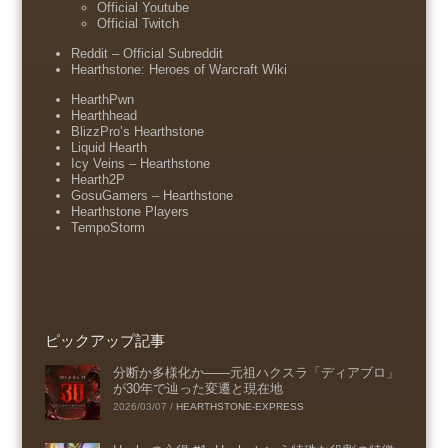
Official Youtube
Official Twitch
Reddit – Official Subreddit
Hearthstone: Heroes of Warcraft Wiki
HearthPwn
Hearthhead
BlizzPro’s Hearthstone
Liquid Hearth
Icy Veins – Hearthstone
Hearth2P
GosuGamers – Hearthstone
Hearthstone Players
TempoStorm
ピックアップ記事
分断か多様化か――元祖ハクスラ「ディアブロ」
が30年で辿った変遷と現在地
2026/03/07
/
HEARTHSTONE-EXPRESS