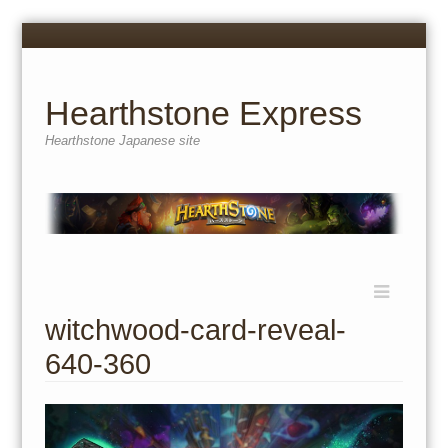
Menu
Skip
to
content
Hearthstone Express
Hearthstone Japanese site
Menu
Skip
to
witchwood-card-reveal-
content
640-360