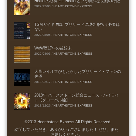
Healerの心得 #1: Healerという特殊な役割の特徴
2022/12/03
/
HEARTHSTONE-EXPRESS
TSMガイド #01: ブリザードに現金を払う必要は
ない
2022/08/05
/
HEARTHSTONE-EXPRESS
WoW歴17年の後始末
2022/08/03
/
HEARTHSTONE-EXPRESS
大量レイオフがもたらしたブリザード・ファンの
失望
2019/02/17
/
HEARTHSTONE-EXPRESS
2018年 ハースストーン総合ニュース・ハイライ
ト【グローバル編】
2018/12/26
/
HEARTHSTONE-EXPRESS
©2013 Hearthstone Express All Rights Reserved.
Menu
訪問していただき、ありがとうございました！ ぜひ、また
お越しください。