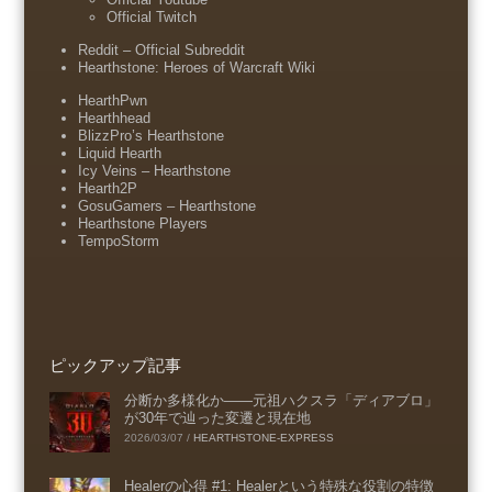
Official Twitch
Reddit – Official Subreddit
Hearthstone: Heroes of Warcraft Wiki
HearthPwn
Hearthhead
BlizzPro’s Hearthstone
Liquid Hearth
Icy Veins – Hearthstone
Hearth2P
GosuGamers – Hearthstone
Hearthstone Players
TempoStorm
ピックアップ記事
分断か多様化か――元祖ハクスラ「ディアブロ」
が30年で辿った変遷と現在地
2026/03/07
/
HEARTHSTONE-EXPRESS
Healerの心得 #1: Healerという特殊な役割の特徴