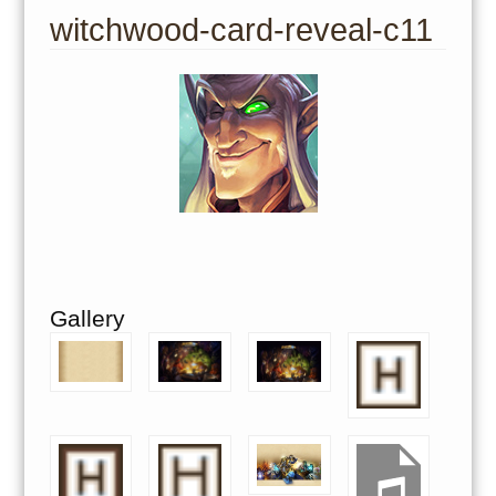
to
witchwood-card-reveal-c11
content
Gallery