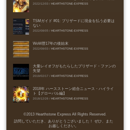
2022/12/03
/
HEARTHSTONE-EXPRESS
TSMガイド #01: ブリザードに現金を払う必要は
ない
2022/08/05
/
HEARTHSTONE-EXPRESS
WoW歴17年の後始末
2022/08/03
/
HEARTHSTONE-EXPRESS
大量レイオフがもたらしたブリザード・ファンの
失望
2019/02/17
/
HEARTHSTONE-EXPRESS
2018年 ハースストーン総合ニュース・ハイライ
ト【グローバル編】
2018/12/26
/
HEARTHSTONE-EXPRESS
©2013 Hearthstone Express All Rights Reserved.
Menu
訪問していただき、ありがとうございました！ ぜひ、また
お越しください。