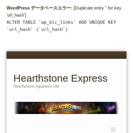
WordPress データベースエラー:
[Duplicate entry '' for key
'url_hash']
ALTER TABLE `wp_blc_links` ADD UNIQUE KEY
`url_hash` (`url_hash`)
Menu
Skip
to
content
Hearthstone Express
Hearthstone Japanese site
Menu
Skip