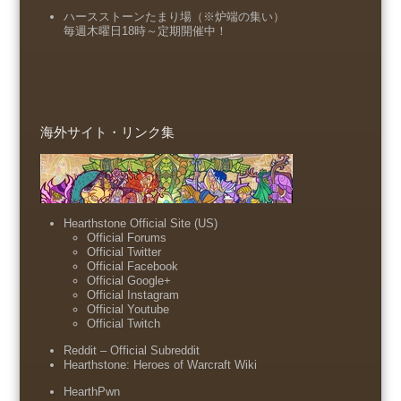
ハースストーンたまり場（※炉端の集い）
毎週木曜日18時～定期開催中！
海外サイト・リンク集
Hearthstone Official Site (US)
Official Forums
Official Twitter
Official Facebook
Official Google+
Official Instagram
Official Youtube
Official Twitch
Reddit – Official Subreddit
Hearthstone: Heroes of Warcraft Wiki
HearthPwn