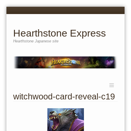
Menu
Skip
to
content
Hearthstone Express
Hearthstone Japanese site
Menu
Skip
to
witchwood-card-reveal-c19
content