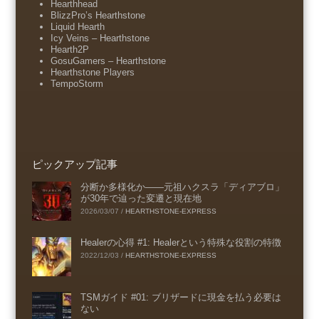
Hearthhead
BlizzPro’s Hearthstone
Liquid Hearth
Icy Veins – Hearthstone
Hearth2P
GosuGamers – Hearthstone
Hearthstone Players
TempoStorm
ピックアップ記事
分断か多様化か――元祖ハクスラ「ディアブロ」
が30年で辿った変遷と現在地
2026/03/07
/
HEARTHSTONE-EXPRESS
Healerの心得 #1: Healerという特殊な役割の特徴
2022/12/03
/
HEARTHSTONE-EXPRESS
TSMガイド #01: ブリザードに現金を払う必要は
ない