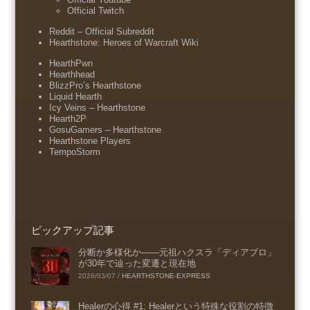
Official Twitch
Reddit – Official Subreddit
Hearthstone: Heroes of Warcraft Wiki
HearthPwn
Hearthhead
BlizzPro’s Hearthstone
Liquid Hearth
Icy Veins – Hearthstone
Hearth2P
GosuGamers – Hearthstone
Hearthstone Players
TempoStorm
ピックアップ記事
分断か多様化か――元祖ハクスラ「ディアブロ」
が30年で辿った変遷と現在地
2026/03/07
/
HEARTHSTONE-EXPRESS
Healerの心得 #1: Healerという特殊な役割の特徴