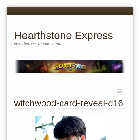
Menu
Skip
to
content
Hearthstone Express
Hearthstone Japanese site
Menu
Skip
to
witchwood-card-reveal-d16
content