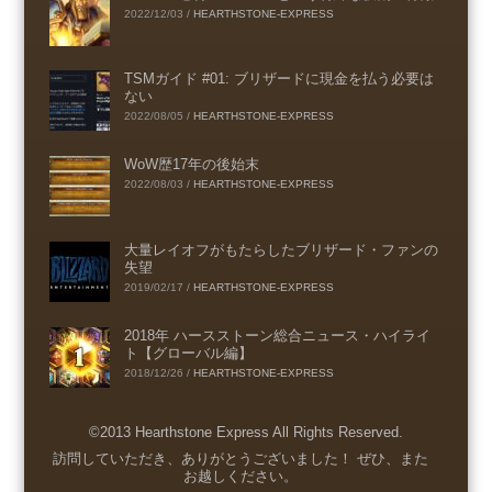
2022/12/03
/
HEARTHSTONE-EXPRESS
TSMガイド #01: ブリザードに現金を払う必要は
ない
2022/08/05
/
HEARTHSTONE-EXPRESS
WoW歴17年の後始末
2022/08/03
/
HEARTHSTONE-EXPRESS
大量レイオフがもたらしたブリザード・ファンの
失望
2019/02/17
/
HEARTHSTONE-EXPRESS
2018年 ハースストーン総合ニュース・ハイライ
ト【グローバル編】
2018/12/26
/
HEARTHSTONE-EXPRESS
©2013 Hearthstone Express All Rights Reserved.
Menu
訪問していただき、ありがとうございました！ ぜひ、また
お越しください。