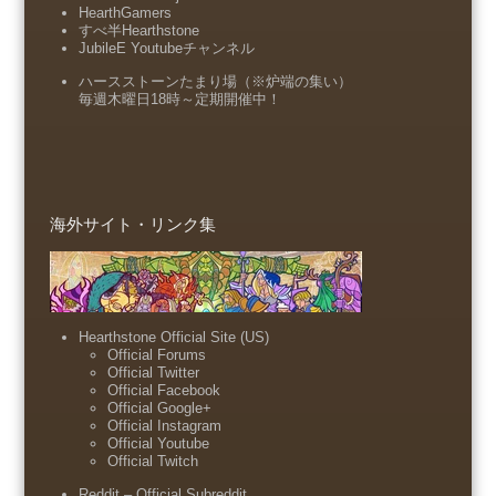
HearthGamers
すべ半Hearthstone
JubileE Youtubeチャンネル
ハースストーンたまり場（※炉端の集い）
毎週木曜日18時～定期開催中！
海外サイト・リンク集
Hearthstone Official Site (US)
Official Forums
Official Twitter
Official Facebook
Official Google+
Official Instagram
Official Youtube
Official Twitch
Reddit – Official Subreddit