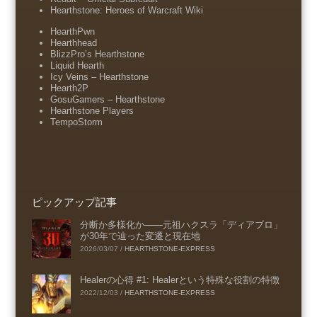
Hearthstone: Heroes of Warcraft Wiki
HearthPwn
Hearthhead
BlizzPro’s Hearthstone
Liquid Hearth
Icy Veins – Hearthstone
Hearth2P
GosuGamers – Hearthstone
Hearthstone Players
TempoStorm
ピックアップ記事
分断か多様化か――元祖ハクスラ「ディアブロ」
が30年で辿った変遷と現在地
2026/03/07
/
HEARTHSTONE-EXPRESS
Healerの心得 #1: Healerという特殊な役割の特徴
2022/12/03
/
HEARTHSTONE-EXPRESS