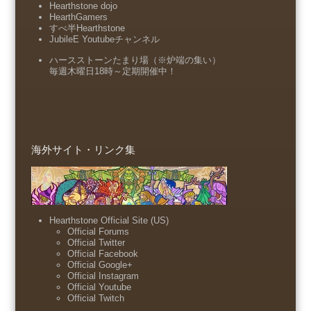
Hearthstone dojo
HearthGamers
すべ半Hearthstone
JubileE Youtubeチャンネル
ハースストーンたまり場（※炉端の集い）
毎週木曜日18時～定期開催中！
海外サイト・リンク集
Hearthstone Official Site (US)
Official Forums
Official Twitter
Official Facebook
Official Google+
Official Instagram
Official Youtube
Official Twitch