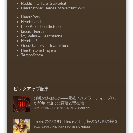
Reddit – Official Subreddit
Hearthstone: Heroes of Warcraft Wiki
HearthPwn
Hearthhead
BlizzPro’s Hearthstone
Liquid Hearth
Icy Veins – Hearthstone
Hearth2P
GosuGamers – Hearthstone
Hearthstone Players
TempoStorm
ピックアップ記事
分断か多様化か――元祖ハクスラ「ディアブロ」
が30年で辿った変遷と現在地
2026/03/07
/
HEARTHSTONE-EXPRESS
Healerの心得 #1: Healerという特殊な役割の特徴
2022/12/03
/
HEARTHSTONE-EXPRESS