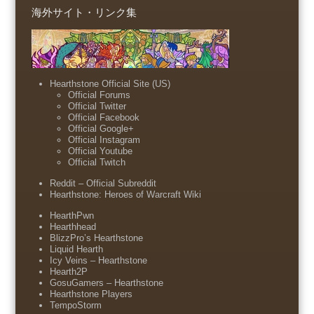
海外サイト・リンク集
Hearthstone Official Site (US)
Official Forums
Official Twitter
Official Facebook
Official Google+
Official Instagram
Official Youtube
Official Twitch
Reddit – Official Subreddit
Hearthstone: Heroes of Warcraft Wiki
HearthPwn
Hearthhead
BlizzPro’s Hearthstone
Liquid Hearth
Icy Veins – Hearthstone
Hearth2P
GosuGamers – Hearthstone
Hearthstone Players
TempoStorm