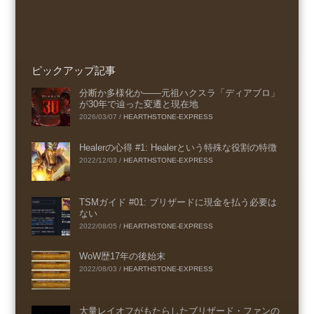
ピックアップ記事
分断か多様化か――元祖ハクスラ「ディアブロ」
が30年で辿った変遷と現在地
2026/03/07
/
HEARTHSTONE-EXPRESS
Healerの心得 #1: Healerという特殊な役割の特徴
2022/12/03
/
HEARTHSTONE-EXPRESS
TSMガイド #01: ブリザードに現金を払う必要は
ない
2022/08/05
/
HEARTHSTONE-EXPRESS
WoW歴17年の後始末
2022/08/03
/
HEARTHSTONE-EXPRESS
大量レイオフがもたらしたブリザード・ファンの