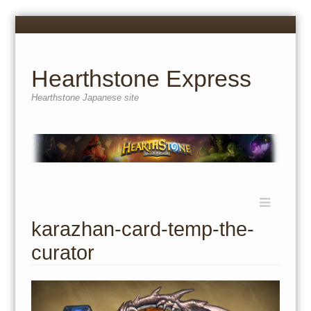
Menu
Skip
to
content
Hearthstone Express
Hearthstone Japanese site
Menu
Skip
to
karazhan-card-temp-the-
content
curator