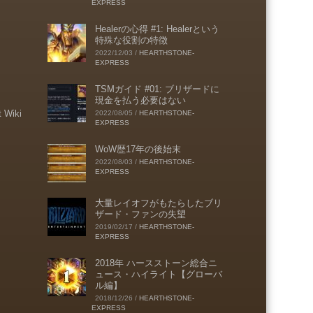
EXPRESS
Healerの心得 #1: Healerという
特殊な役割の特徴
2022/12/03
/
HEARTHSTONE-
EXPRESS
TSMガイド #01: ブリザードに
現金を払う必要はない
t Wiki
2022/08/05
/
HEARTHSTONE-
EXPRESS
WoW歴17年の後始末
2022/08/03
/
HEARTHSTONE-
EXPRESS
大量レイオフがもたらしたブリ
ザード・ファンの失望
2019/02/17
/
HEARTHSTONE-
EXPRESS
2018年 ハースストーン総合ニ
ュース・ハイライト【グローバ
ル編】
2018/12/26
/
HEARTHSTONE-
EXPRESS