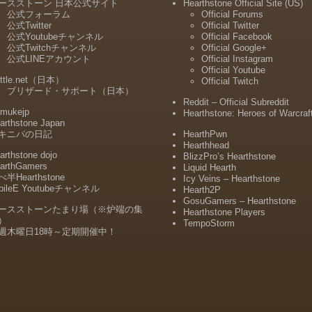
ースストーン 日本公式サイト
Hearthstone Official Site (US)
公式フォーラム
Official Forums
公式Twitter
Official Twitter
公式Youtubeチャンネル
Official Facebook
公式Twitchチャンネル
Official Google+
公式LINEアカウント
Official Instagram
Official Youtube
ttle.net（日本）
Official Twitch
ブリザード・サポート（日本）
Reddit – Official Subreddit
mukejp
Hearthstone: Heroes of Warcraf
arthstone Japan
キニパの日記
HearthPwn
Hearthhead
arthstone dojo
BlizzPro’s Hearthstone
arthGamers
Liquid Hearth
半Hearthstone
Icy Veins – Hearthstone
bileE Youtubeチャンネル
Hearth2P
GosuGamers – Hearthstone
ースストーンたまり場（※炉端の集
Hearthstone Players
）
TempoStorm
週木曜日18時～定期開催中！