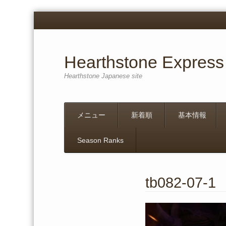
Hearthstone Express
Hearthstone Japanese site
Menu
Skip
メニュー
新着順
基本情報
to
content
Season Ranks
tb082-07-1