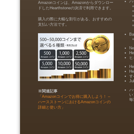
ハ
Amazonコインは、Amazonからダウンロー
ドしたHearthstoneの決済で利用できます。
購入の際に大幅な割引がある、おすすめの
支払い方法です。
Ba
Ne
He
ヒ
He
He
すべ
Ju
ハ
※関連記事
い
「Amazonコインでお得に購入しよう！ –
毎
ハースストーンにおけるAmazonコインの
詳細と使い方」