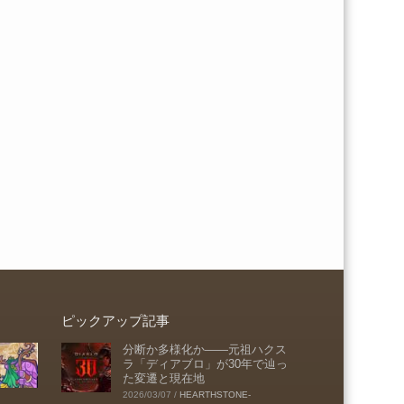
ピックアップ記事
分断か多様化か――元祖ハクス
ラ「ディアブロ」が30年で辿っ
た変遷と現在地
2026/03/07
/
HEARTHSTONE-