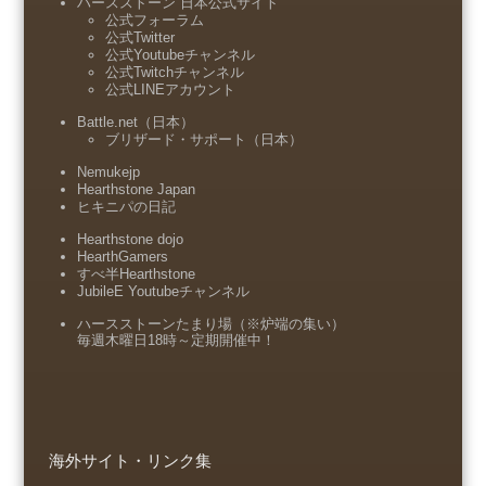
ハースストーン 日本公式サイト
公式フォーラム
公式Twitter
公式Youtubeチャンネル
公式Twitchチャンネル
公式LINEアカウント
Battle.net（日本）
ブリザード・サポート（日本）
Nemukejp
Hearthstone Japan
ヒキニパの日記
Hearthstone dojo
HearthGamers
すべ半Hearthstone
JubileE Youtubeチャンネル
ハースストーンたまり場（※炉端の集い）
毎週木曜日18時～定期開催中！
海外サイト・リンク集