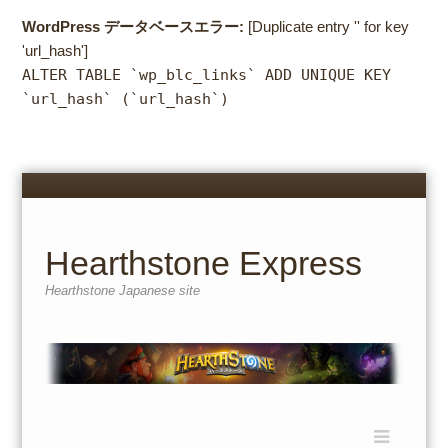
WordPress データベースエラー:
[Duplicate entry '' for key
'url_hash']
ALTER TABLE `wp_blc_links` ADD UNIQUE KEY
`url_hash` (`url_hash`)
Menu
Skip
to
content
Hearthstone Express
Hearthstone Japanese site
Menu
Skip