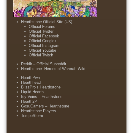
Hearthstone Official Site (US)
Official Forums
Official Twitter
Official Facebook
Official Google+
Official Instagram
Official Youtube
Official Twitch
Reddit – Official Subreddit
Hearthstone: Heroes of Warcraft Wiki
HearthPwn
Hearthhead
BlizzPro’s Hearthstone
Liquid Hearth
Icy Veins – Hearthstone
Hearth2P
GosuGamers – Hearthstone
Hearthstone Players
TempoStorm