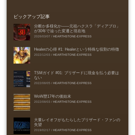
ピックアップ記事
分断か多様化か――元祖ハクスラ「ディアブロ」
が30年で辿った変遷と現在地
2026/03/07
/
HEARTHSTONE-EXPRESS
Healerの心得 #1: Healerという特殊な役割の特徴
2022/12/03
/
HEARTHSTONE-EXPRESS
TSMガイド #01: ブリザードに現金を払う必要は
ない
2022/08/05
/
HEARTHSTONE-EXPRESS
WoW歴17年の後始末
2022/08/03
/
HEARTHSTONE-EXPRESS
大量レイオフがもたらしたブリザード・ファンの
失望
2019/02/17
/
HEARTHSTONE-EXPRESS