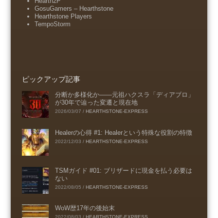
Hearth2P
GosuGamers – Hearthstone
Hearthstone Players
TempoStorm
ピックアップ記事
分断か多様化か――元祖ハクスラ「ディアブロ」
が30年で辿った変遷と現在地
2026/03/07
/
HEARTHSTONE-EXPRESS
Healerの心得 #1: Healerという特殊な役割の特徴
2022/12/03
/
HEARTHSTONE-EXPRESS
TSMガイド #01: ブリザードに現金を払う必要は
ない
2022/08/05
/
HEARTHSTONE-EXPRESS
WoW歴17年の後始末
2022/08/03
/
HEARTHSTONE-EXPRESS