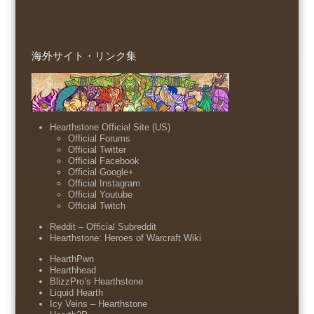
海外サイト・リンク集
Hearthstone Official Site (US)
Official Forums
Official Twitter
Official Facebook
Official Google+
Official Instagram
Official Youtube
Official Twitch
Reddit – Official Subreddit
Hearthstone: Heroes of Warcraft Wiki
HearthPwn
Hearthhead
BlizzPro’s Hearthstone
Liquid Hearth
Icy Veins – Hearthstone