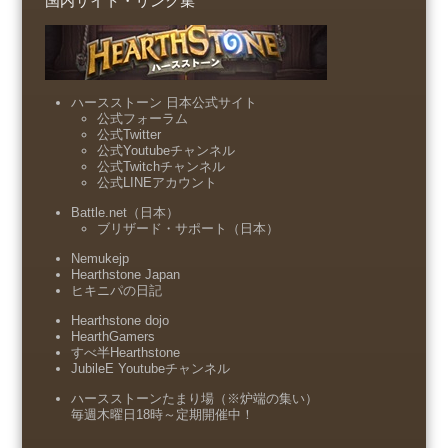
国内サイト・リンク集
ハースストーン 日本公式サイト
公式フォーラム
公式Twitter
公式Youtubeチャンネル
公式Twitchチャンネル
公式LINEアカウント
Battle.net（日本）
ブリザード・サポート（日本）
Nemukejp
Hearthstone Japan
ヒキニパの日記
Hearthstone dojo
HearthGamers
すべ半Hearthstone
JubileE Youtubeチャンネル
ハースストーンたまり場（※炉端の集い）
毎週木曜日18時～定期開催中！