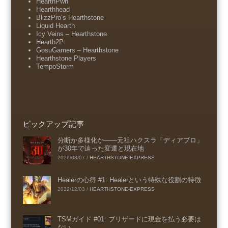
HearthPwn
Hearthhead
BlizzPro’s Hearthstone
Liquid Hearth
Icy Veins – Hearthstone
Hearth2P
GosuGamers – Hearthstone
Hearthstone Players
TempoStorm
ピックアップ記事
分断か多様化か――元祖ハクスラ「ディアブロ」
が30年で辿った変遷と現在地
2026/03/07
/
HEARTHSTONE-EXPRESS
Healerの心得 #1: Healerという特殊な役割の特徴
2022/12/03
/
HEARTHSTONE-EXPRESS
TSMガイド #01: ブリザードに現金を払う必要は
ない