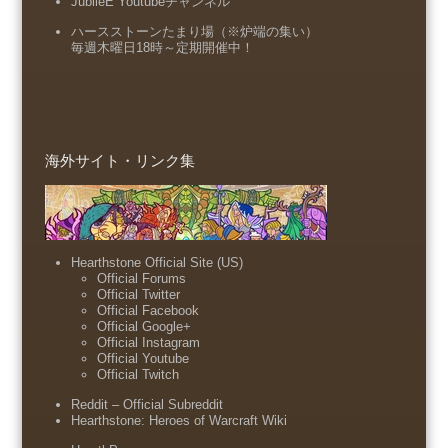
JubileE Youtubeチャンネル
ハースストーンたまり場（※炉端の集い）
毎週木曜日18時～定期開催中！
海外サイト・リンク集
Hearthstone Official Site (US)
Official Forums
Official Twitter
Official Facebook
Official Google+
Official Instagram
Official Youtube
Official Twitch
Reddit – Official Subreddit
Hearthstone: Heroes of Warcraft Wiki