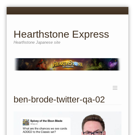
Menu
Skip
to
content
Hearthstone Express
Hearthstone Japanese site
Menu
Skip
to
ben-brode-twitter-qa-02
content