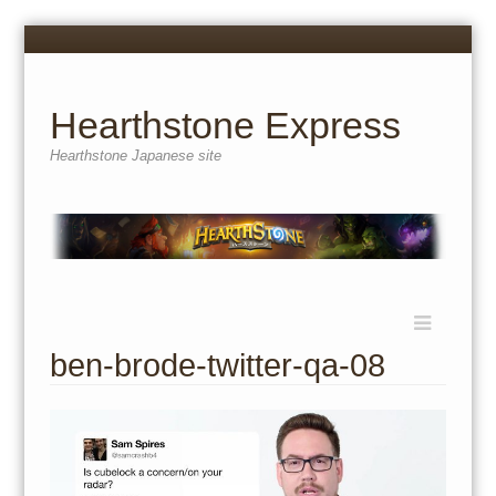
Menu
Skip
to
content
Hearthstone Express
Hearthstone Japanese site
Menu
Skip
to
ben-brode-twitter-qa-08
content