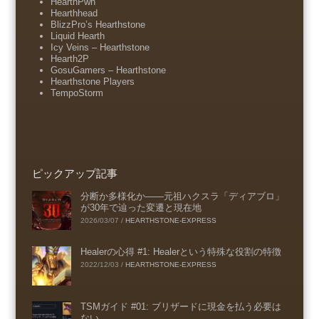
HearthPwn
Hearthhead
BlizzPro’s Hearthstone
Liquid Hearth
Icy Veins – Hearthstone
Hearth2P
GosuGamers – Hearthstone
Hearthstone Players
TempoStorm
ピックアップ記事
分断か多様化か――元祖ハクスラ「ディアブロ」
が30年で辿った変遷と現在地
2026/03/07
/
HEARTHSTONE-EXPRESS
Healerの心得 #1: Healerという特殊な役割の特徴
2022/12/03
/
HEARTHSTONE-EXPRESS
TSMガイド #01: ブリザードに現金を払う必要は
ない