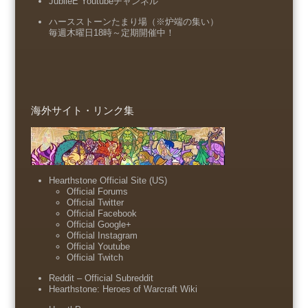
JubileE Youtubeチャンネル
ハースストーンたまり場（※炉端の集い）
毎週木曜日18時～定期開催中！
海外サイト・リンク集
Hearthstone Official Site (US)
Official Forums
Official Twitter
Official Facebook
Official Google+
Official Instagram
Official Youtube
Official Twitch
Reddit – Official Subreddit
Hearthstone: Heroes of Warcraft Wiki